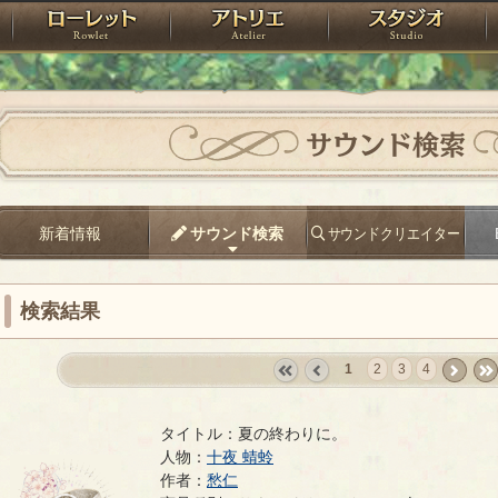
神殿
ローレット
アトリエ
raPartyProject
サウンド検索
新着情報
サウンド検索
サウンドクリエイター
検索結果
1
2
3
4
«
‹
next
last
first
prev
›
»
タイトル：夏の終わりに。
人物：
十夜 蜻蛉
夏の終わりに。
作者：
愁仁
- 愁仁