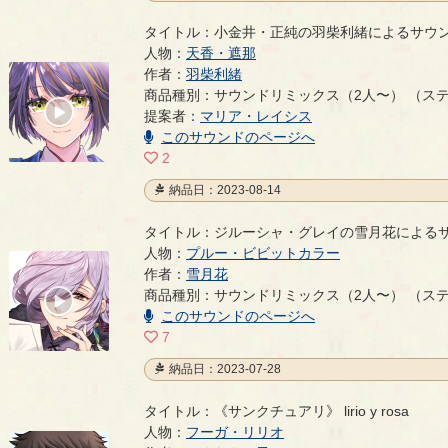
タイトル：小金井・正純の羽柴利緒によるサウン
人物：
天香・遮那
作者：
羽柴利緒
小金井・正純の羽柴利緒によるサウンドリミックス（
商品種別：サウンドリミックス（2人〜） （ス
00:00
提案者：
マリア・レイシス
/
01:42
このサウンドのページへ
2
納品日：2023-08-14
タイトル：ジルーシャ・グレイの雪月花による
人物：
プルー・ビビットカラー
ジルーシャ・グレイの雪月花によるサウンドリミック
作者：
雪月花
商品種別：サウンドリミックス（2人〜） （ス
00:00
/
このサウンドのページへ
02:37
7
納品日：2023-07-28
タイトル：《サンクチュアリ》 lirio y rosa
人物：
フーガ・リリオ