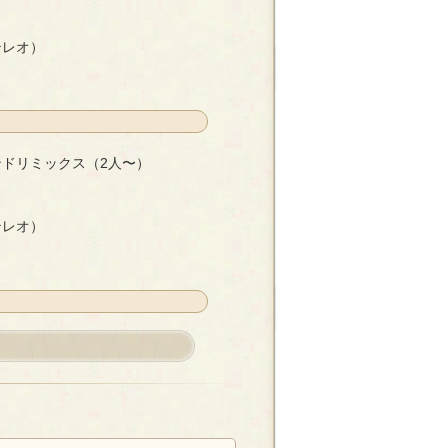
- あろん
テレオ）
ンドリミックス（2人〜）
2人〜）
- アル†カナ
テレオ）