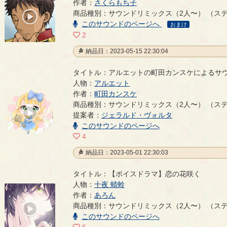
《サンクチュアリ》 lirio y rosa
作者：
さくらもち子
- さくらもち子
商品種別：サウンドリミックス（2人〜） （ス
00:00
このサウンドのページへ
/
おまけ
00:29
2
納品日：2023-05-15 22:30:04
タイトル：アルエットの町田カンスケによるサ
人物：
アルエット
作者：
町田カンスケ
アルエットの町田カンスケによるサウンドリミックス
商品種別：サウンドリミックス（2人〜） （ス
00:00
提案者：
ジェラルド・ヴォルタ
/
04:08
このサウンドのページへ
4
納品日：2023-05-01 22:30:03
タイトル：【ボイスドラマ】恋の花咲く
人物：
十夜 蜻蛉
【ボイスドラマ】恋の花咲く
作者：
あろん
- あろん
商品種別：サウンドリミックス（2人〜） （ス
00:00
/
このサウンドのページへ
07:58