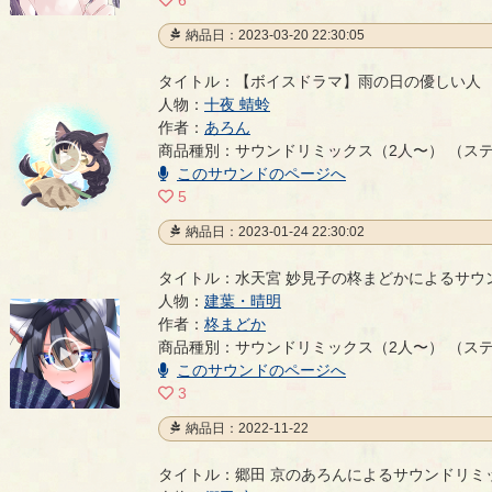
6
納品日：2023-03-20 22:30:05
タイトル：【ボイスドラマ】雨の日の優しい人
人物：
十夜 蜻蛉
【ボイスドラマ】雨の日の優しい人
作者：
あろん
- あろん
商品種別：サウンドリミックス（2人〜） （ス
00:00
/
このサウンドのページへ
01:34
5
納品日：2023-01-24 22:30:02
タイトル：水天宮 妙見子の柊まどかによるサウ
人物：
建葉・晴明
水天宮 妙見子の柊まどかによるサウンドリミックス
作者：
柊まどか
商品種別：サウンドリミックス（2人〜） （ス
00:00
/
このサウンドのページへ
00:46
3
納品日：2022-11-22
タイトル：郷田 京のあろんによるサウンドリミ