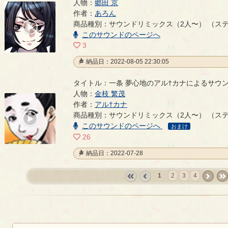
人物：
郷田 京
郷田 京のあろんによるサウンドリミックス（2人〜）
作者：
あろん
商品種別：サウンドリミックス（2人〜） （ス
00:00
/
このサウンドのページへ
03:56
3
納品日：2022-08-05 22:30:05
タイトル：一条 夢心地のアル†カナによるサウ
人物：
金枝 繁茂
一条 夢心地のアル†カナによるサウンドリミックス（
作者：
アル†カナ
商品種別：サウンドリミックス（2人〜） （ス
00:00
このサウンドのページへ
/
おまけ
00:24
26
納品日：2022-07-28
1
2
3
4
«
‹
next
last
first
prev
›
»