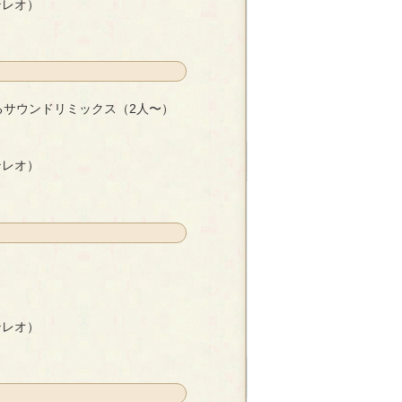
テレオ）
るサウンドリミックス（2人〜）
クス（2人〜）
- さくらもち子
テレオ）
テレオ）