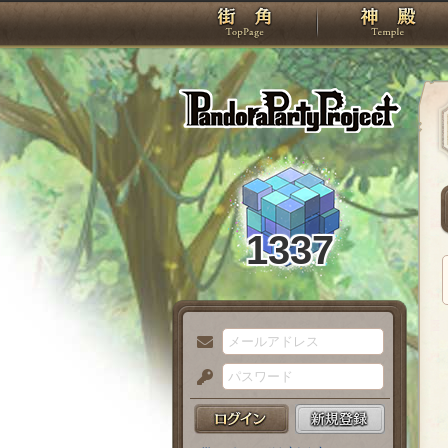
TOP
Pando
1337
メ
ー
パ
ル
ス