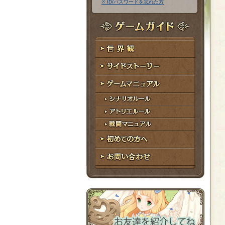
※ ID/パスワードを忘れた方
ア
ワ
ド
ー
レ
ド
ゲームガイド
ス
世界観
サイドストーリー
ゲームマニュアル
シナリオルール
アトリエルール
戦闘マニュアル
初めての方へ
お問い合わせ