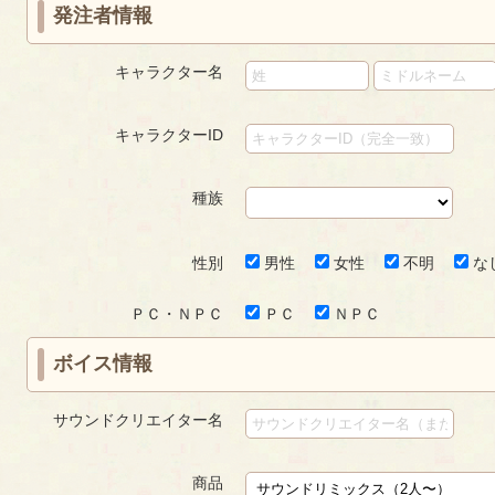
発注者情報
キャラクター名
キャラクターID
種族
性別
男性
女性
不明
な
ＰＣ・ＮＰＣ
ＰＣ
ＮＰＣ
ボイス情報
サウンドクリエイター名
商品