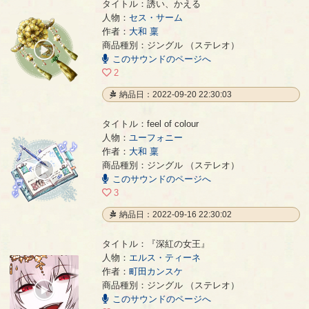
タイトル：誘い、かえる
人物：
セス・サーム
作者：
大和 稟
誘い、かえる
- 大和 稟
商品種別：ジングル （ステレオ）
00:00
このサウンドのページへ
/
00:46
2
納品日：2022-09-20 22:30:03
タイトル：feel of colour
人物：
ユーフォニー
作者：
大和 稟
feel of colour
- 大和 稟
商品種別：ジングル （ステレオ）
00:00
このサウンドのページへ
/
00:21
3
納品日：2022-09-16 22:30:02
タイトル：『深紅の女王』
人物：
エルス・ティーネ
作者：
町田カンスケ
『深紅の女王』
- 町田カンスケ
商品種別：ジングル （ステレオ）
00:00
このサウンドのページへ
/
00:16