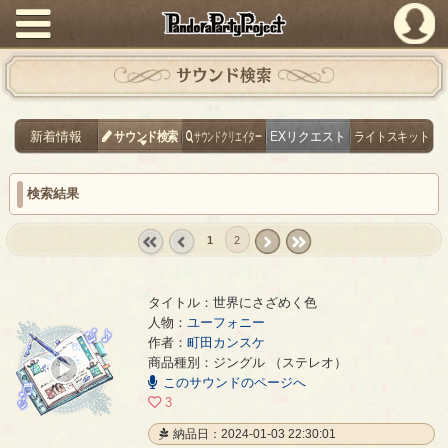
PandoraPartyProject
サウンド検索
新着情報
サウンド検索
サウンドクリエイター
EXリクエスト
ライトスキット
検索結果
1
2
« first
‹
next ›
last »
prev
タイトル：世界にさざめく色
人物：
ユーフォニー
作者：
町田カンスケ
世界にさざめく色
- 町田カンスケ
商品種別：ジングル （ステレオ）
00:00
このサウンドのページへ
/
00:26
3
納品日：2024-01-03 22:30:01