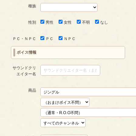
種族
性別
男性
女性
不明
なし
ＰＣ・ＮＰＣ
ＰＣ
ＮＰＣ
ボイス情報
サウンドクリ
エイター名
商品