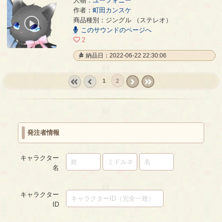
人物：
ユーフォニー
作者：
町田カンスケ
ハーミアのおと
- 町田カンスケ
商品種別：ジングル （ステレオ）
00:00
このサウンドのページへ
/
00:16
2
納品日：2022-06-22 22:30:06
1
2
« first
‹
next ›
last »
prev
発注者情報
キャラクター
名
キャラクター
ID