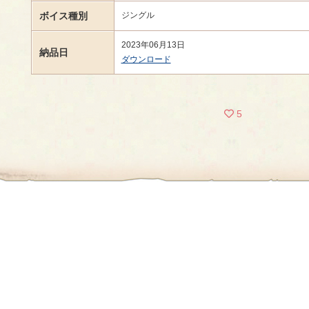
ボイス種別
ジングル
2023年06月13日
納品日
ダウンロード
5