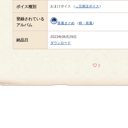
ボイス種別
おまけボイス （
→元発注ボイス
）
登録されている
疾風まとめ
（
柊・疾風
）
アルバム
2023年08月29日
納品日
ダウンロード
2