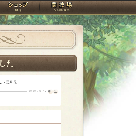
スタジオ
ショップ
闘技場
した
た
- 雪月花
00:00
/
00:17