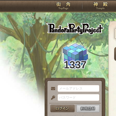
TOP
Pando
1337
メ
ー
パ
ル
ス