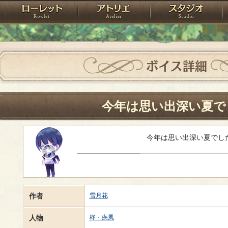
神殿
ローレット
アトリエ
raPartyProject
ボイス詳細
今年は思い出深い夏で
今年は思い出深い夏でし
作者
雪月花
人物
柊・疾風