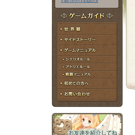
※ ID/パスワードを忘れた方
ア
ワ
ド
ー
レ
ド
ゲームガイド
ス
世界観
サイドストーリー
ゲームマニュアル
シナリオルール
アトリエルール
戦闘マニュアル
初めての方へ
お問い合わせ