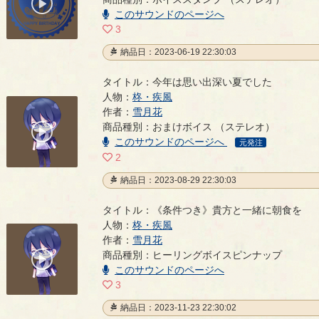
00:00
/
このサウンドのページへ
00:03
3
納品日：2023-06-19 22:30:03
タイトル：今年は思い出深い夏でした
人物：
柊・疾風
今年は思い出深い夏でした
作者：
雪月花
- 雪月花
商品種別：おまけボイス （ステレオ）
00:00
このサウンドのページへ
/
元発注
00:17
2
納品日：2023-08-29 22:30:03
タイトル：《条件つき》貴方と一緒に朝食を
人物：
柊・疾風
《条件つき》貴方と一緒に朝食を
作者：
雪月花
- 雪月花
商品種別：ヒーリングボイスピンナップ
00:00
/
このサウンドのページへ
00:47
3
納品日：2023-11-23 22:30:02