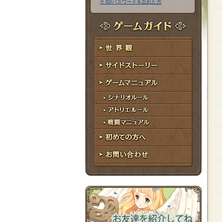
※ ID/パスワードを忘れた方
ア
ワ
ド
ー
レ
ド
ゲームガイド
ス
世界観
サイドストーリー
ゲームマニュアル
シナリオルール
アトリエルール
戦闘マニュアル
初めての方へ
お問い合わせ