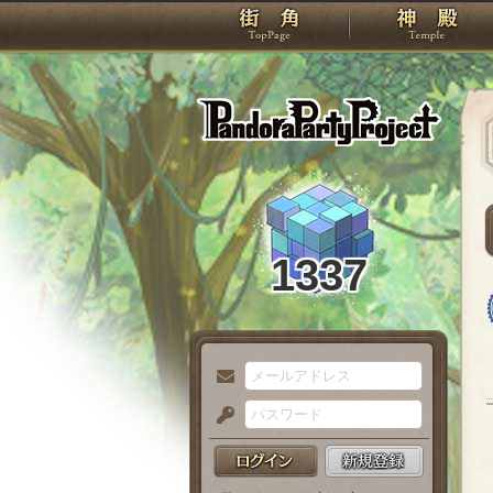
TOP
Pando
1337
メ
ー
パ
ル
ス