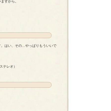
いますから。
雪月花
す。はい、その…やっぱりもういいで
…やっぱりもういいです…。
- 雪月花
（ステレオ）