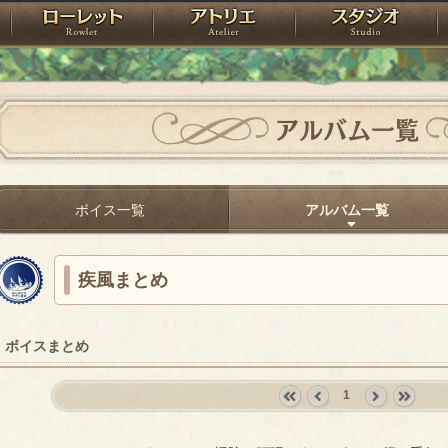
神殿
ローレット
アトリエ
raPartyProject
アルバム一覧
ボイス一覧
アルバム一覧
疾風まとめ
ボイスまとめ
1
«
‹
next
last
first
prev
›
»