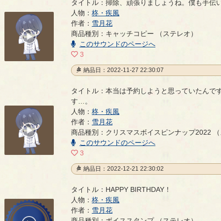
タイトル：掃除、頑張りましょうね。僕も手伝
人物：
柊・疾風
掃除、頑張りましょうね。僕も手伝いますから。
作者：
雪月花
- 
商品種別：キャッチコピー （ステレオ）
00:00
/
このサウンドのページへ
00:06
3
納品日：2022-11-27 22:30:07
タイトル：本当は予約しようと思っていたんで
す…。
人物：
柊・疾風
本当は予約しようと思っていたんです。はい、その
作者：
雪月花
00:00
商品種別：クリスマスボイスピンナップ2022 
/
00:44
このサウンドのページへ
3
納品日：2022-12-21 22:30:02
タイトル：HAPPY BIRTHDAY！
人物：
柊・疾風
HAPPY BIRTHDAY！
作者：
雪月花
- 雪月花
商品種別：ボイススタンプ （ステレオ）