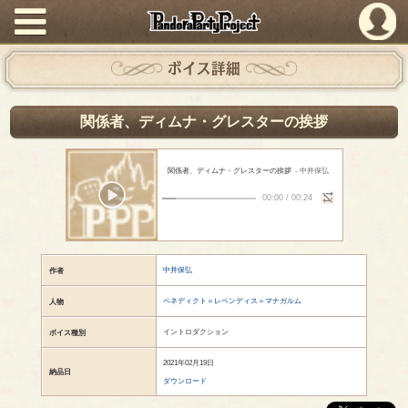
PandoraPartyProject
ボイス詳細
関係者、ディムナ・グレスターの挨拶
関係者、ディムナ・グレスターの挨拶
- 中井保弘
00:00
/
00:24
中井保弘
作者
ベネディクト＝レベンディス＝マナガルム
人物
イントロダクション
ボイス種別
2021年02月19日
納品日
ダウンロード