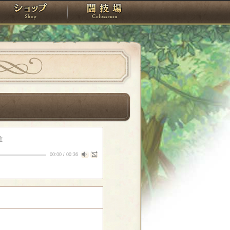
スタジオ
ショップ
闘技場
雅
00:00
/
00:36