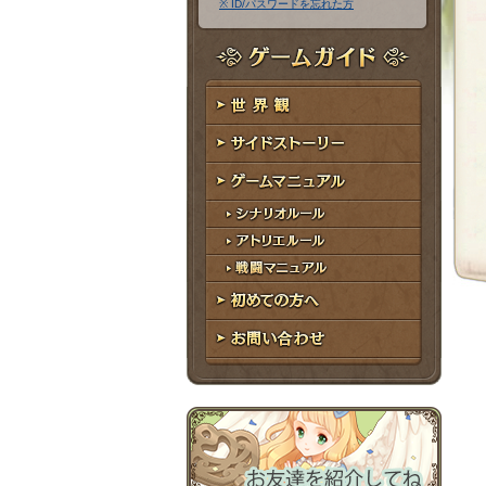
※ ID/パスワードを忘れた方
ア
ワ
ド
ー
レ
ド
ゲームガイド
ス
世界観
サイドストーリー
ゲームマニュアル
シナリオルール
アトリエルール
戦闘マニュアル
初めての方へ
お問い合わせ