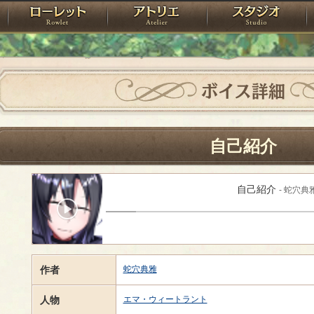
神殿
ローレット
アトリエ
raPartyProject
ボイス詳細
自己紹介
自己紹介
- 蛇穴典
作者
蛇穴典雅
人物
エマ・ウィートラント