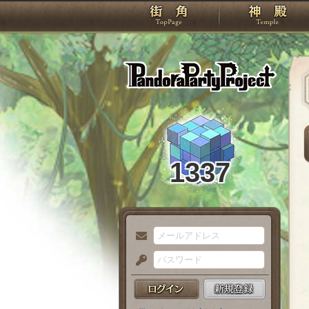
TOP
Pando
1337
メ
ー
パ
ル
ス