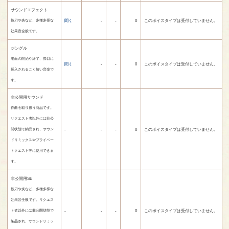
サウンドエフェクト
聞く
-
-
0
このボイスタイプは受付していません。
抜刀や炎など、多種多様な
効果音全般です。
ジングル
場面の開始や終了、節目に
聞く
-
-
0
このボイスタイプは受付していません。
挿入されるごく短い音楽で
す。
非公開用サウンド
作曲を取り扱う商品です。
リクエスト者以外には非公
-
-
-
0
このボイスタイプは受付していません。
開状態で納品され、サウン
ドリミックスやプライベー
トクエスト等に使用できま
す。
非公開用SE
抜刀や炎など、多種多様な
効果音全般です。リクエス
-
-
-
0
このボイスタイプは受付していません。
ト者以外には非公開状態で
納品され、サウンドリミッ