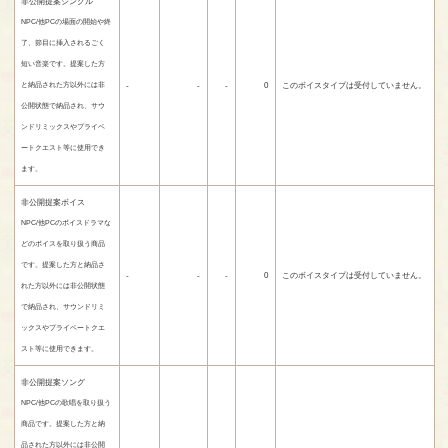
非公開提案ジングル
NPC/他PCの場面の開始や終
了、節目に挿入されるごく
短い音楽です。提案した方
-
-
-
0
このボイスタイプは受付していません。
と納品された方以外には非
公開状態で納品され、サウ
ンドリミックスやプライベ
ートクエスト等に使用でき
ます。
非公開提案ボイス
NPC/他PCのボイスドラマな
どのボイスを取り扱う商品
です。提案した方と納品さ
-
-
-
0
このボイスタイプは受付していません。
れた方以外には非公開状態
で納品され、サウンドリミ
ックスやプライベートクエ
スト等に使用できます。
非公開提案ソング
NPC/他PCの歌唱を取り扱う
商品です。提案した方と納
品された方以外には非公開