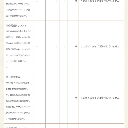
-
-
-
0
このボイスタイプは受付していません。
物が見えず、サウンドリミ
ックスやプライベートクエ
スト等に使用できます。
非公開提案サウンド
NPC/他PCの作曲を取り扱う
商品です。提案した方と納
品された方以外には非公開
-
-
-
0
このボイスタイプは受付していません。
状態で納品され、サウンド
リミックスやプライベート
クエスト等に使用できま
す。
非公開提案SE
NPC/他PCの抜刀や炎など、
多種多様な効果音全般で
す。提案した方と納品され
-
-
-
0
このボイスタイプは受付していません。
た方以外には非公開状態で
納品され、サウンドリミッ
クスやプライベートクエス
ト等に使用できます。