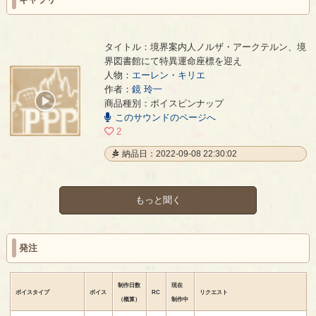
タイトル：境界案内人ノルザ・アークテルン、境
界図書館にて特異運命座標を迎え
人物：
エーレン・キリエ
境界案内人ノルザ・アークテルン、境界図書館にて特異運命座標を迎え
- 鏡 玲一
作者：
鏡 玲一
00:00
商品種別：ボイスピンナップ
/
このサウンドのページへ
00:17
2
納品日：2022-09-08 22:30:02
もっと聞く
発注
制作日数
現在
ボイスタイプ
ボイス
RC
リクエスト
（概算）
制作中