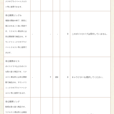
クスやプライベートクエス
ト等に使用できます。
非公開用ジングル
場面の開始や終了、節目に
挿入されるごく短い音楽で
す。リクエスト者以外には
-
-
-
0
このボイスタイプは受付していません。
非公開状態で納品され、サ
ウンドリミックスやプライ
ベートクエスト等に使用で
きます。
非公開用ボイス
ボイスドラマなどのボイス
を取り扱う商品です。リク
-
7
150
0
キャラクターを選択してください。
エスト者以外には非公開状
態で納品され、サウンドリ
ミックスやプライベートク
エスト等に使用できます。
非公開用ソング
歌唱を取り扱う商品です。
リクエスト者以外には納品