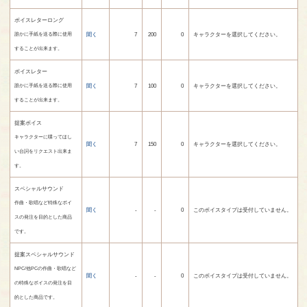
ボイスレターロング
聞く
7
200
0
キャラクターを選択してください。
誰かに手紙を送る際に使用
することが出来ます。
ボイスレター
聞く
7
100
0
キャラクターを選択してください。
誰かに手紙を送る際に使用
することが出来ます。
提案ボイス
キャラクターに喋ってほし
聞く
7
150
0
キャラクターを選択してください。
い台詞をリクエスト出来ま
す。
スペシャルサウンド
作曲・歌唱など特殊なボイ
聞く
-
-
0
このボイスタイプは受付していません。
スの発注を目的とした商品
です。
提案スペシャルサウンド
NPC/他PCの作曲・歌唱など
聞く
-
-
0
このボイスタイプは受付していません。
の特殊なボイスの発注を目
的とした商品です。