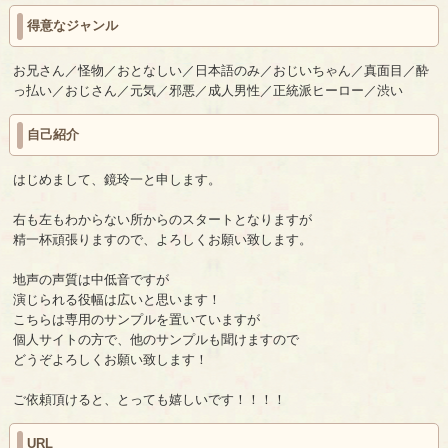
得意なジャンル
お兄さん／怪物／おとなしい／日本語のみ／おじいちゃん／真面目／酔
っ払い／おじさん／元気／邪悪／成人男性／正統派ヒーロー／渋い
自己紹介
はじめまして、鏡玲一と申します。
右も左もわからない所からのスタートとなりますが
精一杯頑張りますので、よろしくお願い致します。
地声の声質は中低音ですが
演じられる役幅は広いと思います！
こちらは専用のサンプルを置いていますが
個人サイトの方で、他のサンプルも聞けますので
どうぞよろしくお願い致します！
ご依頼頂けると、とっても嬉しいです！！！！
URL