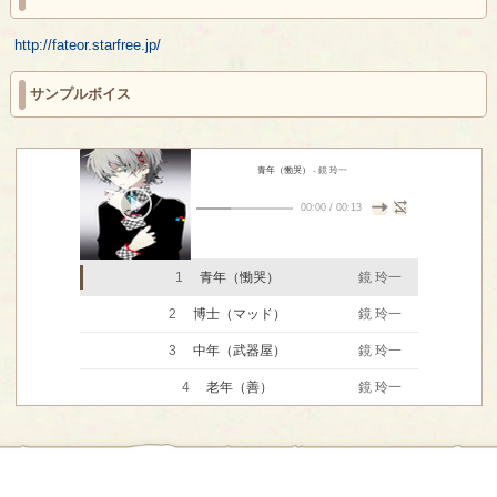
http://fateor.starfree.jp/
サンプルボイス
青年（慟哭）
- 鏡 玲一
00:00
/
00:13
1
青年（慟哭）
鏡 玲一
2
博士（マッド）
鏡 玲一
3
中年（武器屋）
鏡 玲一
4
老年（善）
鏡 玲一