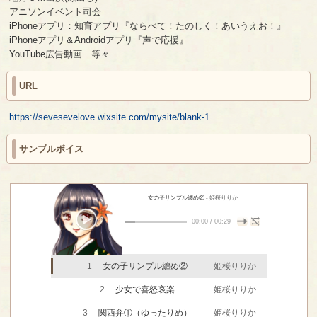
アニソンイベント司会
iPhoneアプリ：知育アプリ『ならべて！たのしく！あいうえお！』
iPhoneアプリ＆Androidアプリ『声で応援』
YouTube広告動画 等々
URL
https://sevesevelove.wixsite.com/mysite/blank-1
サンプルボイス
女の子サンプル纏め②
- 姫桜りりか
00:00
/
00:29
1
女の子サンプル纏め②
姫桜りりか
2
少女で喜怒哀楽
姫桜りりか
3
関西弁①（ゆったりめ）
姫桜りりか