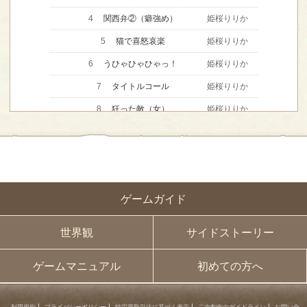
4
関西弁②（癖強め）
姫桜りりか
5
猫で喜怒哀楽
姫桜りりか
6
うひゃひゃひゃっ！
姫桜りりか
7
タイトルコール
姫桜りりか
8
狂った敵（女）
姫桜りりか
9
イラっとするぶりっ子後輩
姫桜りりか
10
仕事のできそうな部下
姫桜りりか
11
飄々としたお嬢さま
姫桜りりか
ゲームガイド
12
気弱な依頼者＋お頭(女)＋チャラい部下
姫桜りりか
13
困ってる少女を颯爽と助ける（中音）
世界観
サイドストーリー
姫桜りりか
14
朝ですよ（中音）
姫桜りりか
ゲームマニュアル
初めての方へ
15
弟系（中音）
姫桜りりか
16
謎の鳴き声
姫桜りりか
利用規約
プライバシーポリシー
特定商取引法に基づく表示
二次創作のガイドライン
お問い合