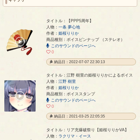
タイトル：【PPP5周年】
人物：
一条 夢心地
作者：
姫桜りりか
【PPP5周年】
- 姫桜りりか
商品種別：ボイスピンナップ （ステレオ）
00:00
このサウンドのページへ
/
00:03
0
納品日：2022-07-07 22:30:13
タイトル：江野 樹里の姫桜りりかによるボイス
人物：
江野 樹里
作者：
姫桜りりか
江野 樹里の姫桜りりかによるボイス
- 姫桜りりか
商品種別：ボイススタンプ
00:00
このサウンドのページへ
/
00:12
0
納品日：2021-03-25 22:05:35
タイトル：リア充爆破祭り【姫桜りりかVA】
人物：
ラクリマ・イース