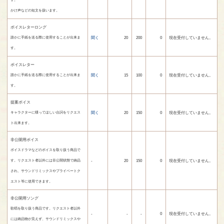
かけ声などの短文を扱います。
ボイスレターロング
聞く
20
200
0
現在受付していません。
誰かに手紙を送る際に使用することが出来ま
す。
ボイスレター
聞く
15
100
0
現在受付していません。
誰かに手紙を送る際に使用することが出来ま
す。
提案ボイス
聞く
20
150
0
現在受付していません。
キャラクターに喋ってほしい台詞をリクエス
ト出来ます。
非公開用ボイス
ボイスドラマなどのボイスを取り扱う商品で
-
20
150
0
現在受付していません。
す。リクエスト者以外には非公開状態で納品
され、サウンドリミックスやプライベートク
エスト等に使用できます。
非公開用ソング
歌唱を取り扱う商品です。リクエスト者以外
-
-
-
0
現在受付していません。
には納品物が見えず、サウンドリミックスや