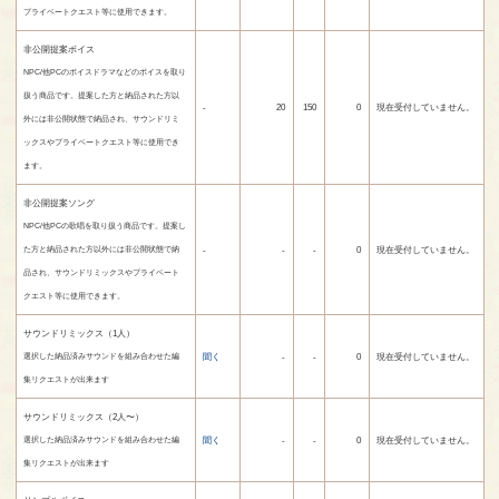
プライベートクエスト等に使用できます。
非公開提案ボイス
NPC/他PCのボイスドラマなどのボイスを取り
扱う商品です。提案した方と納品された方以
-
20
150
0
現在受付していません。
外には非公開状態で納品され、サウンドリミ
ックスやプライベートクエスト等に使用でき
ます。
非公開提案ソング
NPC/他PCの歌唱を取り扱う商品です。提案し
-
-
-
0
現在受付していません。
た方と納品された方以外には非公開状態で納
品され、サウンドリミックスやプライベート
クエスト等に使用できます。
サウンドリミックス（1人）
聞く
-
-
0
現在受付していません。
選択した納品済みサウンドを組み合わせた編
集リクエストが出来ます
サウンドリミックス（2人〜）
聞く
-
-
0
現在受付していません。
選択した納品済みサウンドを組み合わせた編
集リクエストが出来ます