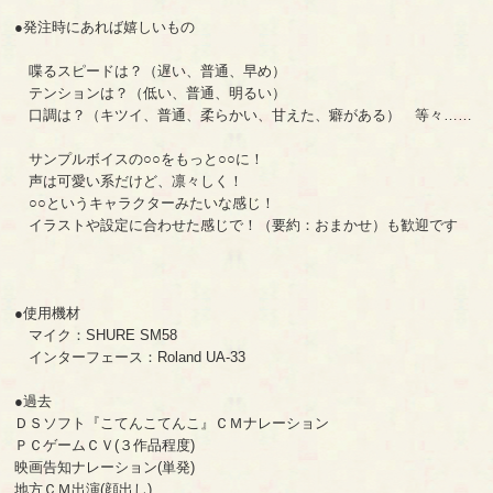
●発注時にあれば嬉しいもの
喋るスピードは？（遅い、普通、早め）
テンションは？（低い、普通、明るい）
口調は？（キツイ、普通、柔らかい、甘えた、癖がある） 等々……
サンプルボイスの○○をもっと○○に！
声は可愛い系だけど、凛々しく！
○○というキャラクターみたいな感じ！
イラストや設定に合わせた感じで！（要約：おまかせ）も歓迎です
●使用機材
マイク：SHURE SM58
インターフェース：Roland UA-33
●過去
ＤＳソフト『こてんこてんこ』ＣＭナレーション
ＰＣゲームＣＶ(３作品程度)
映画告知ナレーション(単発)
地方ＣＭ出演(顔出し)