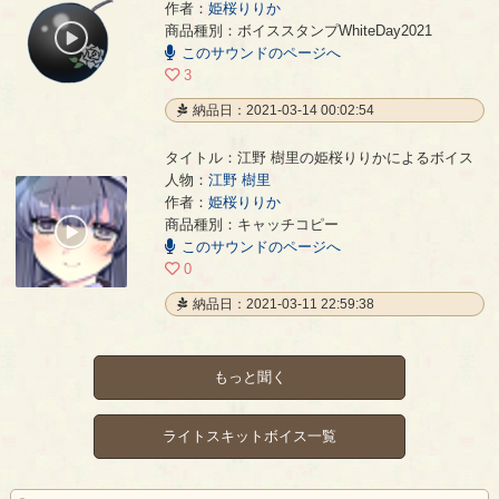
作者：
姫桜りりか
リア充爆破祭り【姫桜りりかVA】
- 姫桜りりか
商品種別：ボイススタンプWhiteDay2021
00:00
このサウンドのページへ
/
00:02
3
納品日：2021-03-14 00:02:54
タイトル：江野 樹里の姫桜りりかによるボイス
人物：
江野 樹里
作者：
姫桜りりか
江野 樹里の姫桜りりかによるボイス
- 姫桜りりか
商品種別：キャッチコピー
00:00
このサウンドのページへ
/
00:05
0
納品日：2021-03-11 22:59:38
もっと聞く
ライトスキットボイス一覧