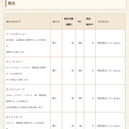
発注
制作日数
現在
ボイスタイプ
ボイス
RC
リクエスト
（概算）
制作中
イントロダクション
自己紹介、公認設定に使用することが出来ま
聞く
20
200
0
現在受付していません。
す。
説明などを扱います。
キャッチコピー
キャッチコピー、イラスト、闘技場に使用す
聞く
15
100
0
現在受付していません。
ることが出来ます。
キメ台詞などを扱います。
ボイスピンナップ
スキル、イラスト、リプレイ、SS、闘技場に
聞く
20
150
0
現在受付していません。
使用することが出来ます。
台詞や説明などの長めの文章を扱います。
ボイススタンプ
スタンプ、闘技場に使用することが出来ま
聞く
15
50
0
現在受付していません。
す。