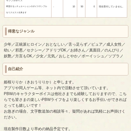
サンプルボイス
-
10
50
0
現在受付していません。
希望するシチュエーションのボイスサンプル
をリクエスト出来ます
得意なジャンル
少年／正統派ヒロイン／おとなしい／舌っ足らず／ピュア／成人女性／
幼い／邪悪／セクシー／アドリブOK／お姉さん／真面目／のんびり／
妖艶／方言もOK／少女／元気／おしとやか／ボーイッシュ／ソプラノ
自己紹介
姫桜りりか（きおうりりか）と申します。
アプリや同人ゲーム等、ネット内で活動させて頂いています。
PBWのキャラクターボイスは他社さまでも経験しておりますので、こち
らでも皆さまの楽しいPBWライフをより楽しくするお手伝いができれば
とっても嬉しいです！
お急ぎの場合、文字数追加の相談等々、疑問があれば気軽にお声掛けく
ださい。
現在製作日数より早めの納品予定です。