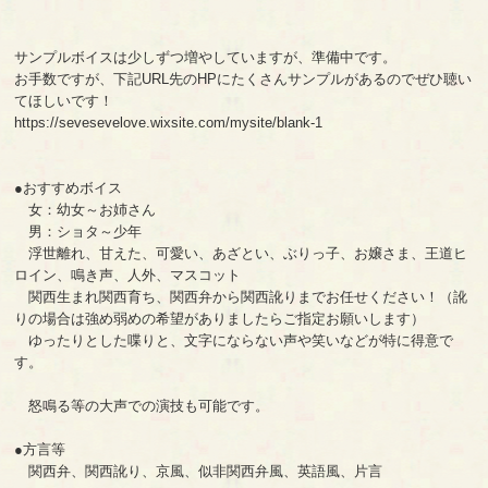
サンプルボイスは少しずつ増やしていますが、準備中です。
お手数ですが、下記URL先のHPにたくさんサンプルがあるのでぜひ聴い
てほしいです！
https://sevesevelove.wixsite.com/mysite/blank-1
●おすすめボイス
女：幼女～お姉さん
男：ショタ～少年
浮世離れ、甘えた、可愛い、あざとい、ぶりっ子、お嬢さま、王道ヒ
ロイン、鳴き声、人外、マスコット
関西生まれ関西育ち、関西弁から関西訛りまでお任せください！（訛
りの場合は強め弱めの希望がありましたらご指定お願いします）
ゆったりとした喋りと、文字にならない声や笑いなどが特に得意で
す。
怒鳴る等の大声での演技も可能です。
●方言等
関西弁、関西訛り、京風、似非関西弁風、英語風、片言