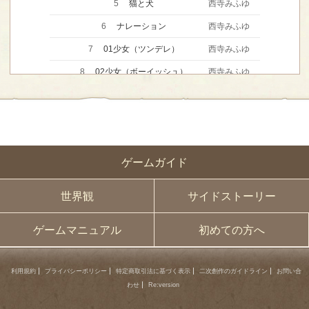
5
猫と犬
西寺みふゆ
6
ナレーション
西寺みふゆ
7
01少女（ツンデレ）
西寺みふゆ
8
02少女（ボーイッシュ）
西寺みふゆ
9
03幼女
西寺みふゆ
10
04女性（優しく言う人）
西寺みふゆ
11
05女性（おばさん）
西寺みふゆ
ゲームガイド
12
06女性（敵幹部）
西寺みふゆ
13
08おばあさん（素朴）
西寺みふゆ
世界観
サイドストーリー
14
07おばあさん（魔女）
西寺みふゆ
ゲームマニュアル
初めての方へ
15
09おばあさん（強いメイド長）
西寺みふゆ
16
10少年
西寺みふゆ
利用規約
プライバシーポリシー
特定商取引法に基づく表示
二次創作のガイドライン
お問い合
わせ
Re:version