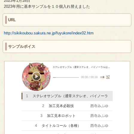
2023年1月18日
2023年用に基本サンプルを１０個入れ替えました
URL
http://sikikoubou.sakura.ne.jp/fuyukore/index02.htm
サンプルボイス
ステレオサンプル（通常ステレオ、バイノーラルはできません）
- 西寺み
00:00
/
00:19
1
ステレオサンプル（通常ステレオ、バイノーラ
ルはできません）
西寺みふゆ
2
加工見本必殺技
西寺みふゆ
3
加工見本ロボット
西寺みふゆ
4
タイトルコール（各種）
西寺みふゆ