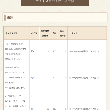
ライトスキットボイス一覧
発注
制作日数
現在
ボイスタイプ
ボイス
RC
リクエスト
（概算）
制作中
イントロダクション
自己紹介、公認設定に使用
聞く
7
200
0
キャラクターを選択してください。
することが出来ます。
説明などを扱います。
キャッチコピー
キャッチコピー、イラス
聞く
7
100
0
キャラクターを選択してください。
ト、闘技場に使用すること
が出来ます。
キメ台詞などを扱います。
ボイスピンナップ
スキル、イラスト、リプレ
イ、SS、闘技場に使用する
聞く
10
150
0
キャラクターを選択してください。