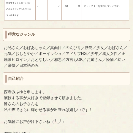
希望するシチュエーション
-
7
50
0
キャラクターを選択してください。
のボイスサンプルをリクエ
スト出来ます
得意なジャンル
お兄さん／おばあちゃん／真面目／のんびり／妖艶／少女／おばさん／
元気／おしとやか／ボーイッシュ／アドリブNG／少年／成人女性／正
統派ヒロイン／おとなしい／邪悪／方言もOK／お姉さん／怪物／幼い
／豪快／日本語のみ
自己紹介
西寺みふゆと申します。
演技する事が大好きで登録させて頂きました。
皆さんのお子さんを
私の声でさらに輝かせる事が出来れば嬉しいです！
お気軽にお声がけ下さいね（╹◡╹）