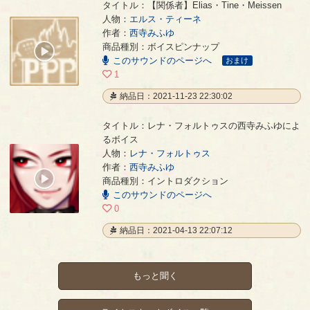
タイトル：【関係者】Elias・Tine・Meissen
人物：
エルス・ティーネ
作者：
西寺みふゆ
【関係者】Elias・Tine・Meissen
- 西寺みふゆ
商品種別：ボイスピンナップ
00:00
このサウンドのページへ
/
おまけ
00:09
1
納品日：2021-11-23 22:30:02
タイトル：レナ・フォルトゥスの西寺みふゆによ
るボイス
人物：
レナ・フォルトゥス
レナ・フォルトゥスの西寺みふゆによるボイス
- 西寺みふゆ
作者：
西寺みふゆ
00:00
商品種別：イントロダクション
/
このサウンドのページへ
00:17
0
納品日：2021-04-13 22:07:12
もっと聞く