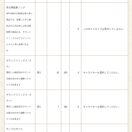
非公開提案ソング
NPC/他PCの歌唱を取り扱う
商品です。提案した方と納
品された方以外には非公開
-
-
-
0
このボイスタイプは受付していません。
状態で納品され、サウンド
リミックスやプライベート
クエスト等に使用できま
す。
サウンドリミックス（1
人）
聞く
10
100
0
キャラクターを選択してください。
選択した納品済みサウンド
を組み合わせた編集リクエ
ストが出来ます
サウンドリミックス（2
人〜）
聞く
7
100
0
キャラクターを選択してください。
選択した納品済みサウンド
を組み合わせた編集リクエ
ストが出来ます
サンプルボイス