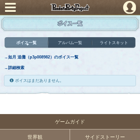
PandoraPartyProject
ボイス一覧
ボイス一覧
アルバム一覧
ライトスキット
→如月 追儺（p3p008982）のボイス一覧
→詳細検索
ボイスはまだありません。
ゲームガイド
世界観
サイドストーリー