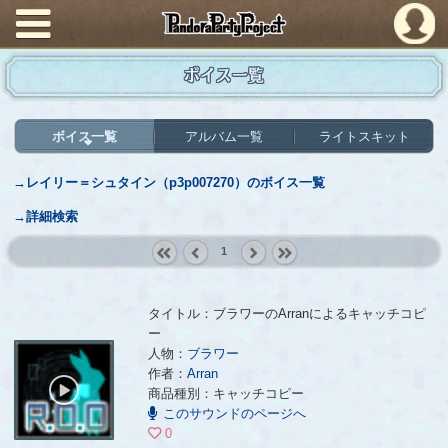
PandoraPartyProject
ボイス一覧
ボイス一覧
アルバム一覧
ライトスキット
→レイリー＝シュタイン（p3p007270）のボイス一覧
→詳細検索
1
« first
‹
next ›
last »
prev
タイトル：ブラワーのArranによるキャッチコピ
ー
人物：
ブラワー
ブラワーのArranによるキャッチコピー
- Arran
作者：
Arran
00:00
商品種別：キャッチコピー
/
このサウンドのページへ
00:08
0