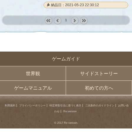
納品日：2021-05-23 22:30:12
1
« first
‹
next ›
last »
prev
ゲームガイド
世界観
サイドストーリー
ゲームマニュアル
初めての方へ
利用規約
プライバシーポリシー
特定商取引法に基づく表示
二次創作のガイドライン
お問い合
わせ
Re:version
© 2017 Re:version.