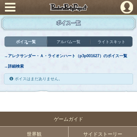
PandoraPartyProject
ボイス一覧
ボイス一覧
アルバム一覧
ライトスキット
→アレクサンダー・Ａ・ライオンハート（p3p001627）のボイス一覧
→詳細検索
ボイスはまだありません。
ゲームガイド
世界観
サイドストーリー