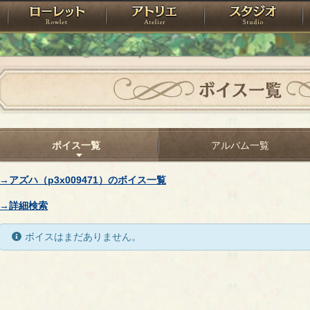
神殿
ローレット
アトリエ
raPartyProject
ボイス一覧
ボイス一覧
アルバム一覧
→アズハ（p3x009471）のボイス一覧
→詳細検索
ボイスはまだありません。