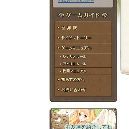
※ ID/パスワードを忘れた方
ア
ワ
ド
ー
レ
ド
ゲームガイド
ス
世界観
サイドストーリー
ゲームマニュアル
シナリオルール
アトリエルール
戦闘マニュアル
初めての方へ
お問い合わせ