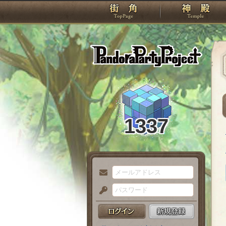
TOP
Pando
1337
メ
ー
パ
ル
ス