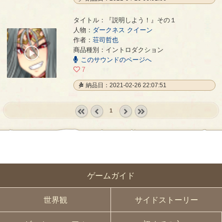
タイトル：『説明しよう！』その１
人物：
ダークネス クイーン
作者：
荘司哲也
『説明しよう！』その１
- 荘司哲也
商品種別：イントロダクション
00:00
このサウンドのページへ
/
00:32
7
納品日：2021-02-26 22:07:51
1
« first
‹
next ›
last »
prev
ゲームガイド
世界観
サイドストーリー