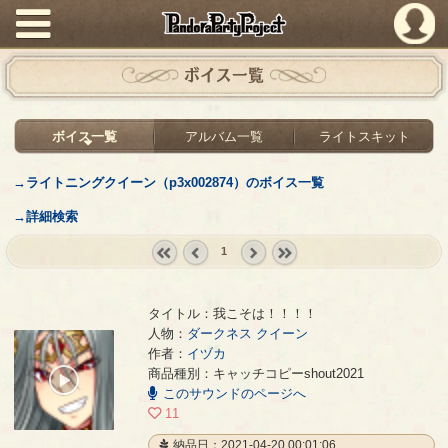
PandoraPartyProject
ボイス一覧
ボイス一覧
アルバム一覧
ライトスキット
→ライトニングクイーン（p3x002874）のボイス一覧
→詳細検索
1
« first
‹
next ›
last »
prev
タイトル：我こそは！！！！
人物：
ダークネス クイーン
作者：
イヅカ
我こそは！！！！
- イヅカ
商品種別：キャッチコピーshout2021
00:00
このサウンドのページへ
/
00:12
11
納品日：2021-04-20 00:01:06