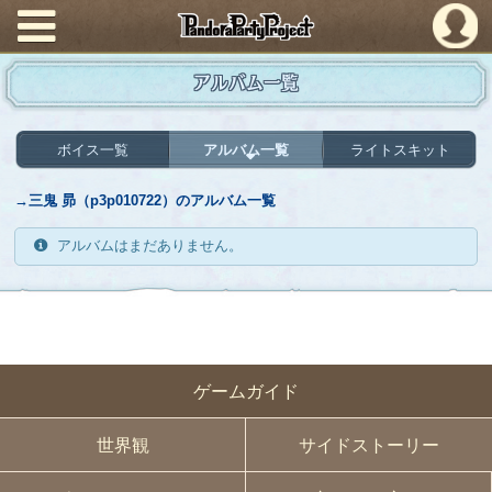
PandoraPartyProject
アルバム一覧
ボイス一覧
アルバム一覧
ライトスキット
→三鬼 昴（p3p010722）のアルバム一覧
アルバムはまだありません。
ゲームガイド
世界観
サイドストーリー