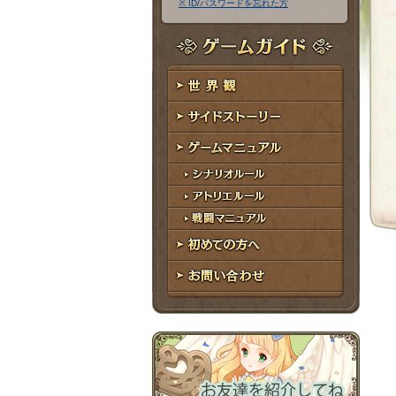
※ ID/パスワードを忘れた方
ア
ワ
ド
ー
レ
ド
ゲームガイド
ス
世界観
サイドストーリー
ゲームマニュアル
シナリオルール
アトリエルール
戦闘マニュアル
初めての方へ
お問い合わせ