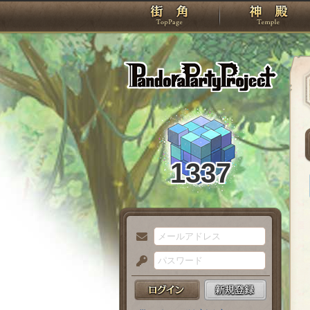
TOP
Pando
1337
メ
ー
パ
ル
ス