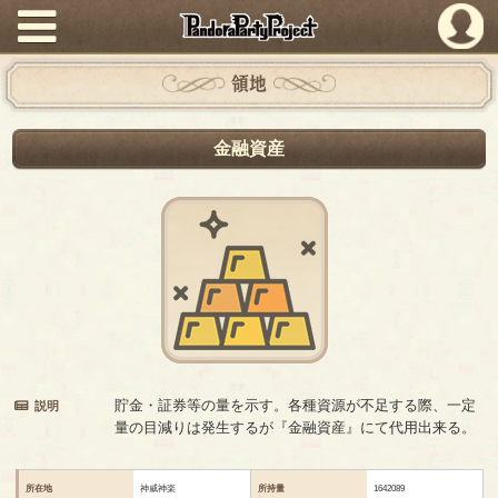
PandoraPartyProject
領地
金融資産
貯金・証券等の量を示す。各種資源が不足する際、一定
説明
量の目減りは発生するが『金融資産』にて代用出来る。
所在地
神威神楽
所持量
1642089