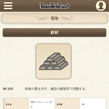
PandoraPartyProject
領地
鉄材
鉄材の量を示す。施設の建築等で消費する。
説明
雑賀コーポレーション本
所在地
所持量
900
社