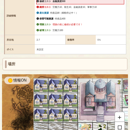
修繕コスト
金融資産500
維持コスト
労働力10、衛生10、金融資産10、軍事力10
産出資源
特産品80（稼動停止中！）
詳細情報
保管可能資源
特産品400
増築コスト
増築の前に修繕が必要です！
破壊コスト
労働力100
所在地
2-7
稼働率
0％
ボイス
未設定
場所
情報
2
2
2
2
3
2
2
2
2
2
＋
□
2
2