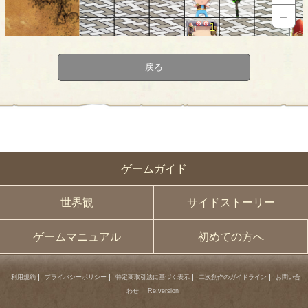
－
1
1
1
1
1
戻る
2
1
1
1
1
1
ゲームガイド
世界観
サイドストーリー
ゲームマニュアル
初めての方へ
利用規約
プライバシーポリシー
特定商取引法に基づく表示
二次創作のガイドライン
お問い合
わせ
Re:version