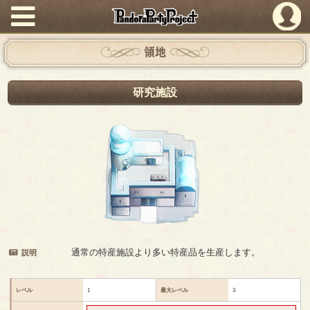
PandoraPartyProject
領地
研究施設
通常の特産施設より多い特産品を生産します。
説明
レベル
1
最大レベル
3