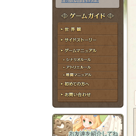
※ ID/パスワードを忘れた方
ア
ワ
ド
ー
レ
ド
ゲームガイド
ス
世界観
サイドストーリー
ゲームマニュアル
シナリオルール
アトリエルール
戦闘マニュアル
初めての方へ
お問い合わせ