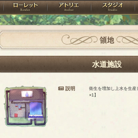
神殿
ローレット
アトリエ
raPartyProject
領地
水道施設
説明
衛生を増加し上水を生産
×1】