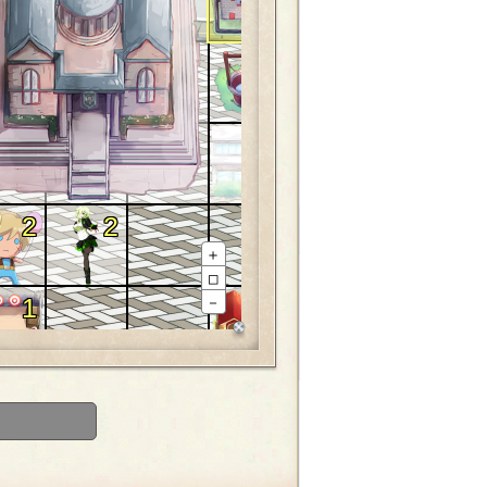
1
1
2
2
＋
□
1
1
1
－
1
1
1
1
1