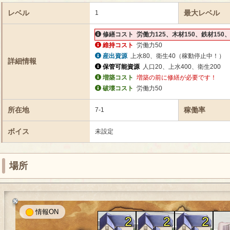
レベル
最大レベル
1
修繕コスト
労働力125、木材150、鉄材150、
維持コスト
労働力50
産出資源
上水80、衛生40（稼動停止中！）
詳細情報
保管可能資源
人口20、上水400、衛生200
増築コスト
増築の前に修繕が必要です！
破壊コスト
労働力50
所在地
稼働率
7-1
ボイス
未設定
場所
情報
2
2
2