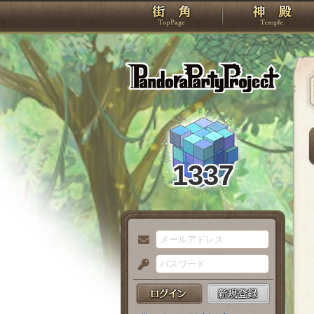
TOP
Pando
1337
メ
ー
パ
ル
ス