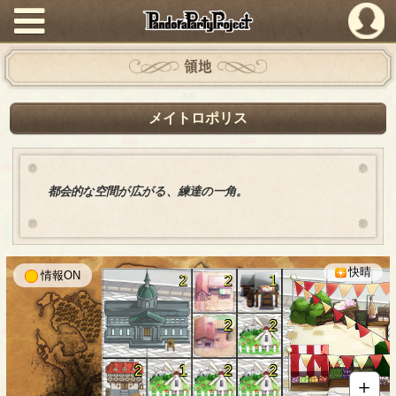
PandoraPartyProject
領地
メイトロポリス
都会的な空間が広がる、練達の一角。
快晴
情報
2
2
1
2
2
2
1
2
2
＋