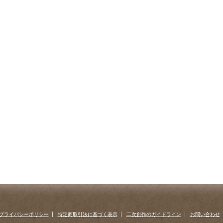
プライバシーポリシー
特定商取引法に基づく表示
二次創作のガイドライン
お問い合わせ