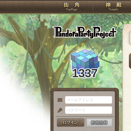
TOP
Pando
1337
メ
ー
パ
ル
ス