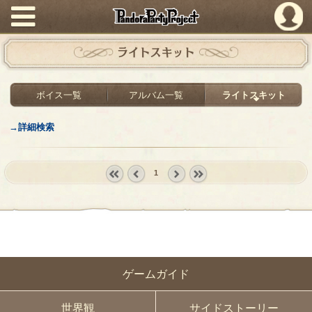
PandoraPartyProject
ライトスキット
ボイス一覧
アルバム一覧
ライトスキット
→詳細検索
1
« first
‹
next ›
last »
prev
ゲームガイド
世界観
サイドストーリー