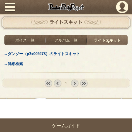
PandoraPartyProject
ライトスキット
ボイス一覧
アルバム一覧
ライトスキット
→ダンゾー（p3x009278）のライトスキット
→詳細検索
1
« first
‹
next ›
last »
prev
ゲームガイド