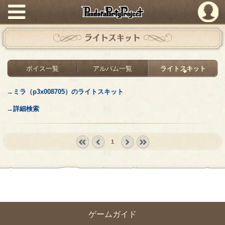
PandoraPartyProject
ライトスキット
ボイス一覧
アルバム一覧
ライトスキット
→ミラ（p3x008705）のライトスキット
→詳細検索
1
« first
‹
next ›
last »
prev
ゲームガイド