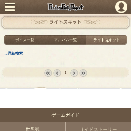
PandoraPartyProject
ライトスキット
ボイス一覧
アルバム一覧
ライトスキット
→詳細検索
1
« first
‹
next ›
last »
prev
ゲームガイド
世界観
サイドストーリー