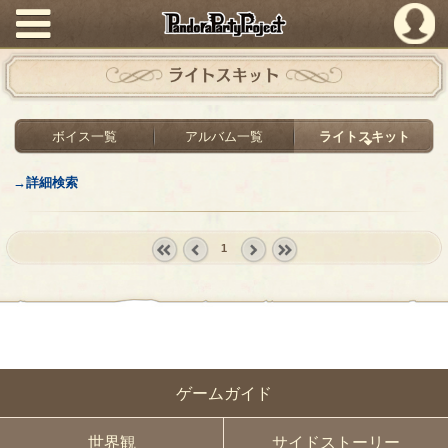
PandoraPartyProject
ライトスキット
ボイス一覧
アルバム一覧
ライトスキット
→詳細検索
1
« first
‹
next ›
last »
prev
ゲームガイド
世界観
サイドストーリー