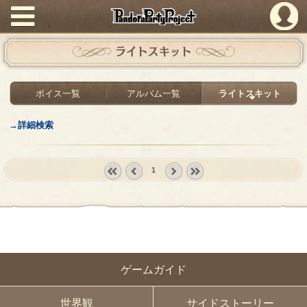
PandoraPartyProject
ライトスキット
ボイス一覧
アルバム一覧
ライトスキット
→詳細検索
1
« first
‹
next ›
last »
prev
ゲームガイド
世界観
サイドストーリー