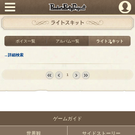
PandoraPartyProject
ライトスキット
ボイス一覧
アルバム一覧
ライトスキット
→詳細検索
1
« first
‹
next ›
last »
prev
ゲームガイド
世界観
サイドストーリー