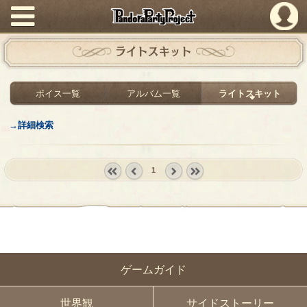
PandoraPartyProject
ライトスキット
ボイス一覧
アルバム一覧
ライトスキット
→詳細検索
1
« first
‹
next ›
last »
prev
ゲームガイド
世界観
サイドストーリー