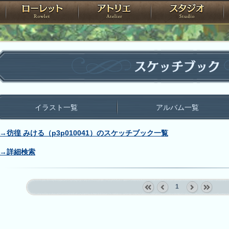
神殿
ローレット
アトリエ
raPartyProject
スケッチブック
イラスト一覧
アルバム一覧
→彷徨 みける（p3p010041）のスケッチブック一覧
→詳細検索
1
«
‹
next
last
first
prev
›
»