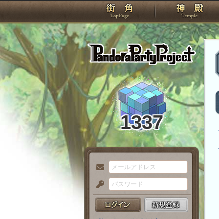
TOP
Pando
1337
メ
ー
パ
ル
ス