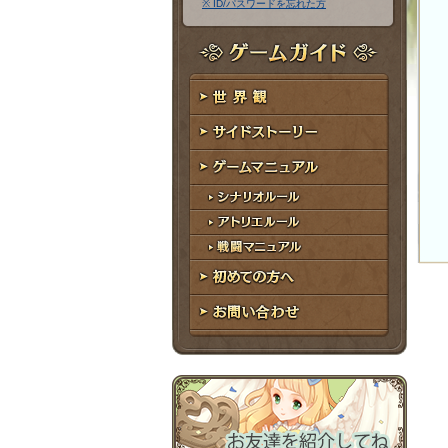
※ ID/パスワードを忘れた方
ア
ワ
ド
ー
レ
ド
ゲームガイド
ス
世界観
サイドストーリー
ゲームマニュアル
シナリオルール
アトリエルール
戦闘マニュアル
初めての方へ
お問い合わせ