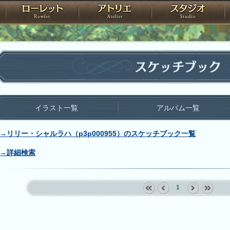
神殿
ローレット
アトリエ
raPartyProject
スケッチブック
イラスト一覧
アルバム一覧
→リリー・シャルラハ（p3p000955）のスケッチブック一覧
→詳細検索
1
«
‹
next
last
first
prev
›
»