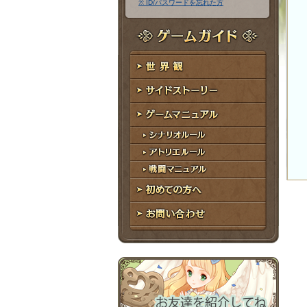
※ ID/パスワードを忘れた方
ア
ワ
ド
ー
レ
ド
ゲームガイド
ス
世界観
サイドストーリー
ゲームマニュアル
シナリオルール
アトリエルール
戦闘マニュアル
初めての方へ
お問い合わせ