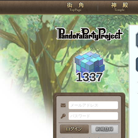
TOP
Pando
1337
メ
ー
パ
ル
ス