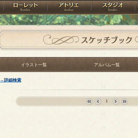
神殿
ローレット
アトリエ
raPartyProject
スケッチブック
イラスト一覧
アルバム一覧
→詳細検索
1
«
‹
next
last
first
prev
›
»