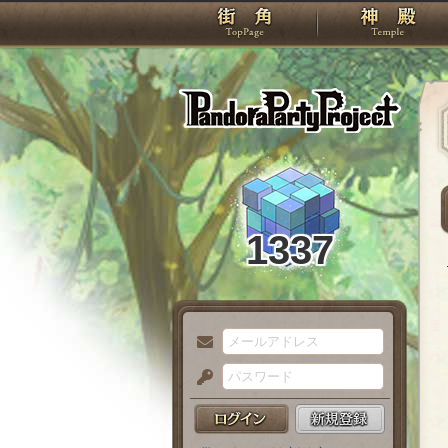
TOP
Pando
1337
メ
ー
パ
ル
ス