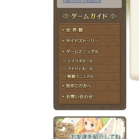
※ ID/パスワードを忘れた方
ア
ワ
ド
ー
レ
ド
ゲームガイド
ス
世界観
サイドストーリー
ゲームマニュアル
シナリオルール
アトリエルール
戦闘マニュアル
初めての方へ
お問い合わせ