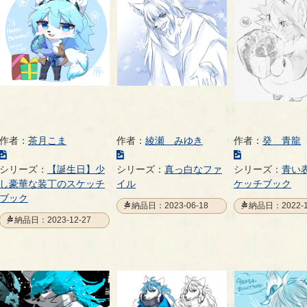
作者：
茶月こま
作者：
綾瀬 みゆき
作者：
癸 青龍
こ
こ
こ
の
の
の
シリーズ：
【誕生日】少
シリーズ：
真っ白なファ
シリーズ：
青い
イ
イ
イ
し豪華な装丁のスケッチ
イル
ケッチブック
ラ
ラ
ラ
ブック
納品日：2023-06-18
納品日：2022-1
ス
ス
ス
納品日：2023-12-27
ト
ト
ト
の
の
の
ペ
ペ
ペ
ー
ー
ー
ジ
ジ
ジ