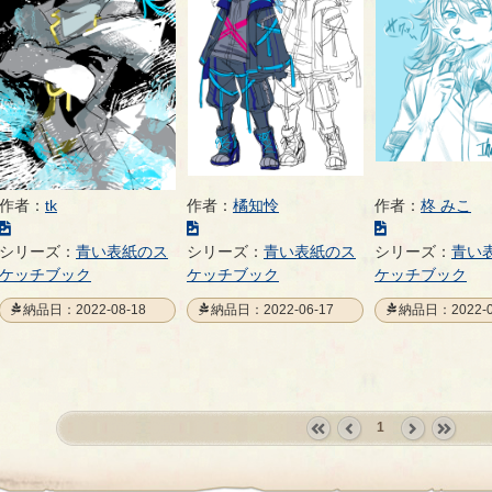
作者：
tk
作者：
橘知怜
作者：
柊 みこ
こ
こ
こ
の
の
の
シリーズ：
青い表紙のス
シリーズ：
青い表紙のス
シリーズ：
青い
イ
イ
イ
ケッチブック
ケッチブック
ケッチブック
ラ
ラ
ラ
納品日：2022-08-18
納品日：2022-06-17
納品日：2022-0
ス
ス
ス
ト
ト
ト
の
の
の
ペ
ペ
ペ
ー
ー
ー
1
ジ
ジ
ジ
«
‹
next
last
first
prev
›
»