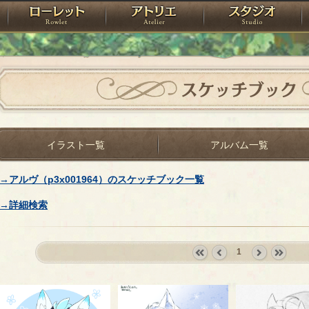
神殿
ローレット
アトリエ
raPartyProject
スケッチブック
イラスト一覧
アルバム一覧
→アルヴ（p3x001964）のスケッチブック一覧
→詳細検索
1
«
‹
next
last
first
prev
›
»