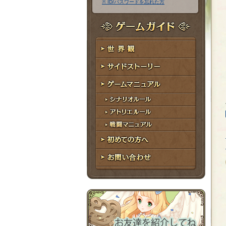
※ ID/パスワードを忘れた方
ア
ワ
ド
ー
レ
ド
ゲームガイド
ス
世界観
サイドストーリー
ゲームマニュアル
シナリオルール
アトリエルール
戦闘マニュアル
初めての方へ
お問い合わせ