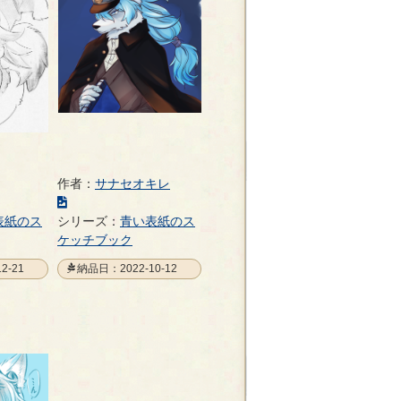
作者：
サナセオキレ
こ
の
表紙のス
シリーズ：
青い表紙のス
イ
ケッチブック
ラ
2-21
納品日：2022-10-12
ス
ト
の
ペ
ー
ジ