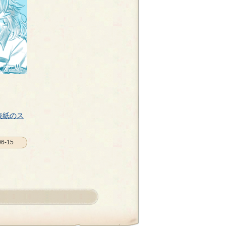
表紙のス
6-15