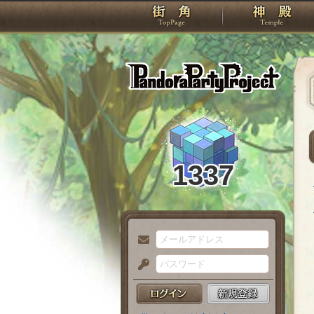
TOP
Pando
1337
メ
ー
パ
ル
ス