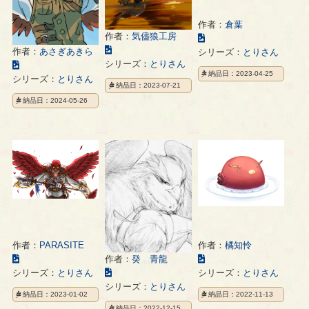
作者：
倉葉
作者：
気儘狼工房
こ
こ
の
作者：
あさぎあきら
シリーズ：
とりさん
の
シリーズ：
とりさん
こ
イ
納品日：2023-04-25
イ
の
ラ
シリーズ：
とりさん
納品日：2023-07-21
ラ
イ
ス
納品日：2024-05-26
ス
ラ
ト
ト
ス
の
の
ト
ペ
ペ
の
ー
ー
ペ
ジ
ジ
ー
ジ
作者：
PARASITE
作者：
橘知怜
こ
こ
作者：
癸 青龍
の
の
こ
シリーズ：
とりさん
シリーズ：
とりさん
イ
イ
の
シリーズ：
とりさん
納品日：2023-01-02
納品日：2022-11-13
ラ
ラ
イ
納品日：2022-12-15