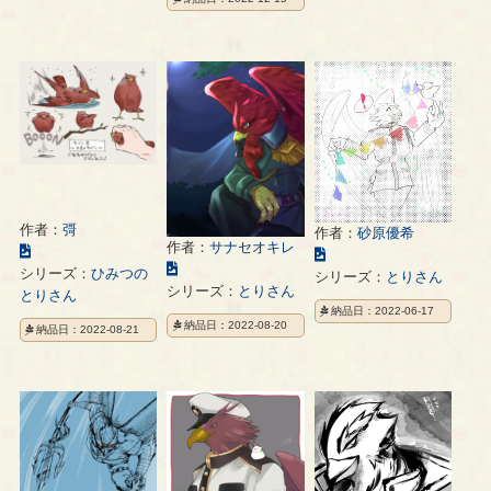
ス
ス
ラ
ト
ト
ス
の
の
ト
ペ
ペ
の
ー
ー
ペ
ジ
ジ
ー
ジ
作者：
彁
作者：
砂原優希
作者：
サナセオキレ
こ
こ
こ
の
シリーズ：
ひみつの
の
シリーズ：
とりさん
の
シリーズ：
とりさん
イ
とりさん
イ
イ
納品日：2022-06-17
ラ
ラ
納品日：2022-08-20
納品日：2022-08-21
ラ
ス
ス
ス
ト
ト
ト
の
の
の
ペ
ペ
ペ
ー
ー
ー
ジ
ジ
ジ