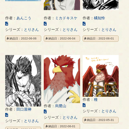
作者：
あんこう
作者：
ミカドキスケ
作者：
橘知怜
こ
こ
こ
の
の
の
シリーズ：
とりさん
シリーズ：
とりさん
シリーズ：
とりさん
イ
イ
イ
納品日：2022-06-06
納品日：2022-06-04
納品日：2022-06-01
ラ
ラ
ラ
ス
ス
ス
ト
ト
ト
の
の
の
ペ
ペ
ペ
ー
ー
ー
ジ
ジ
ジ
作者：
種
こ
作者：
烏鷺山
作者：
田口屋榊
の
シリーズ：
とりさん
こ
こ
イ
の
シリーズ：
とりさん
納品日：2022-05-31
の
シリーズ：
とりさん
ラ
イ
イ
納品日：2022-06-01
ス
ラ