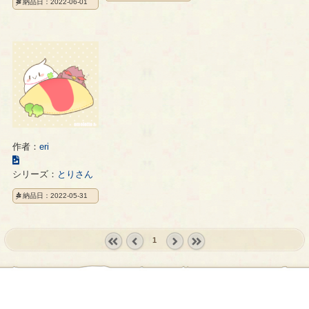
納品日：2022-06-01
ラ
ト
ス
ス
の
ト
ト
ペ
の
の
ー
ペ
ペ
ジ
ー
ー
ジ
ジ
作者：
eri
こ
の
シリーズ：
とりさん
イ
納品日：2022-05-31
ラ
ス
ト
1
の
ペ
« first
‹
next ›
last »
ー
prev
ジ