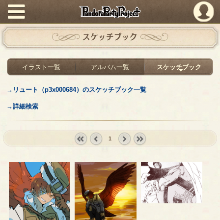
PandoraPartyProject
スケッチブック
イラスト一覧
アルバム一覧
スケッチブック
→リュート（p3x000684）のスケッチブック一覧
→詳細検索
1
« first
‹
next ›
last »
prev