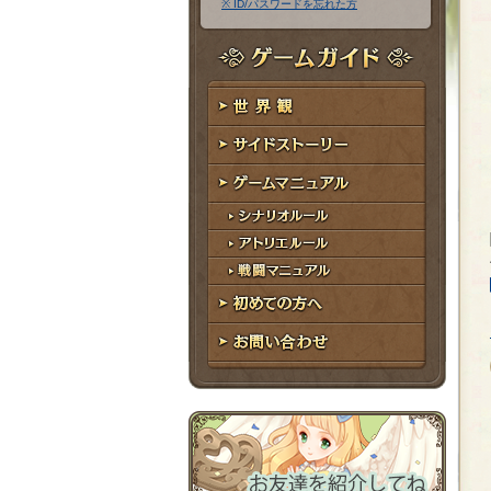
※ ID/パスワードを忘れた方
ア
ワ
ド
ー
レ
ド
ゲームガイド
ス
世界観
サイドストーリー
ゲームマニュアル
シナリオルール
アトリエルール
戦闘マニュアル
初めての方へ
お問い合わせ