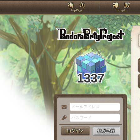
TOP
Pando
1337
メ
ー
パ
ル
ス