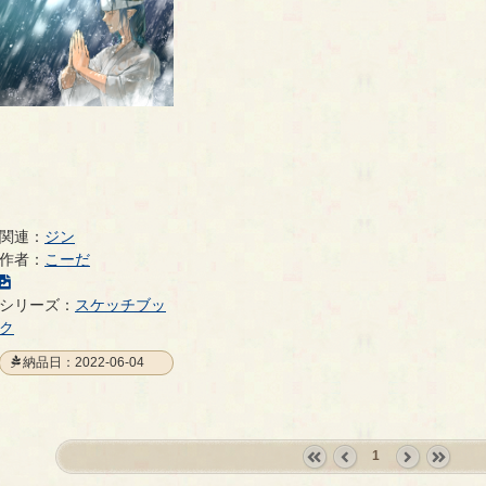
関連：
ジン
作者：
こーだ
こ
の
シリーズ：
スケッチブッ
イ
ク
ラ
納品日：2022-06-04
ス
ト
の
ペ
1
ー
«
‹
next
last
ジ