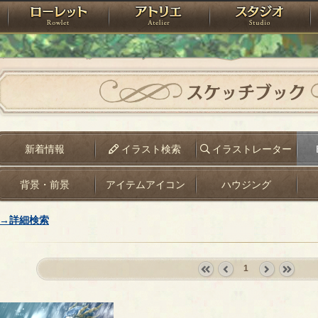
神殿
ローレット
アトリエ
raPartyProject
スケッチブック
新着情報
イラスト検索
イラストレーター
背景・前景
アイテムアイコン
ハウジング
→詳細検索
1
«
‹
next
last
first
prev
›
»