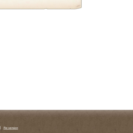
Re:version