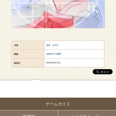
綾瀬 みゆき
作者
仙狸厄狩 汰磨羈
関連
2022年06月10日
納品日
ゲームガイド