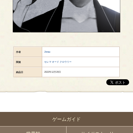
Jonau
作者
セレマ オード クロウリー
関連
2022年12月20日
納品日
ゲームガイド