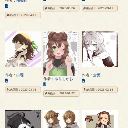
作者：
橘知怜
の
の
こ
納品日：2023-03-26
納品日：2023-03-11
イ
イ
の
納品日：2023-04-17
ラ
ラ
イ
ス
ス
ラ
ト
ト
ス
の
の
ト
ペ
ペ
の
ー
ー
ペ
ジ
ジ
ー
ジ
作者：
白理
作者：
倉葉
作者：
ゆりちかお
こ
こ
こ
の
の
の
納品日：2023-03-08
納品日：2023-02-18
イ
イ
納品日：2023-02-22
イ
ラ
ラ
ラ
ス
ス
ス
ト
ト
ト
の
の
の
ペ
ペ
ペ
ー
ー