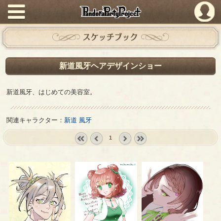
PandoraPartyProject
スケッチブック
新道風牙ヘアデザインショー
新道風牙、はじめての美容室。
関連キャラクター：
新道 風牙
1
« first
‹
next ›
last »
prev