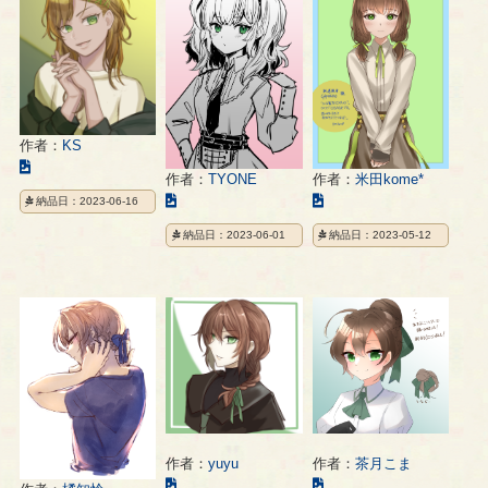
の
の
の
ペ
ペ
ペ
ー
ー
ー
ジ
ジ
ジ
作者：
KS
こ
作者：
米田kome*
作者：
TYONE
の
こ
こ
納品日：2023-06-16
イ
の
の
ラ
納品日：2023-05-12
納品日：2023-06-01
イ
イ
ス
ラ
ラ
ト
ス
ス
の
ト
ト
ペ
の
の
ー
ペ
ペ
ジ
ー
ー
ジ
ジ
作者：
yuyu
作者：
茶月こま
こ
こ