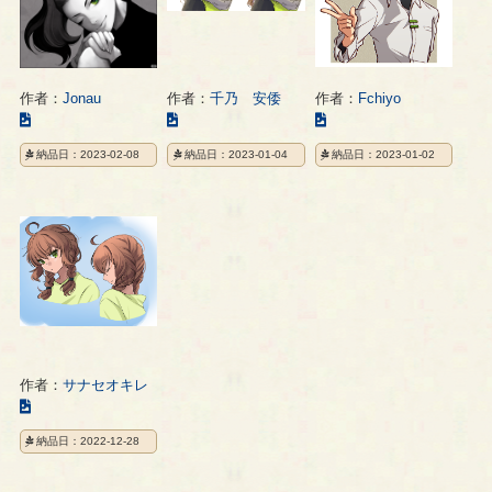
ー
ジ
ジ
ジ
作者：
Jonau
作者：
千乃 安倭
作者：
Fchiyo
こ
こ
こ
の
の
の
納品日：2023-02-08
納品日：2023-01-04
納品日：2023-01-02
イ
イ
イ
ラ
ラ
ラ
ス
ス
ス
ト
ト
ト
の
の
の
ペ
ペ
ペ
ー
ー
ー
ジ
ジ
ジ
作者：
サナセオキレ
こ
の
納品日：2022-12-28
イ
ラ