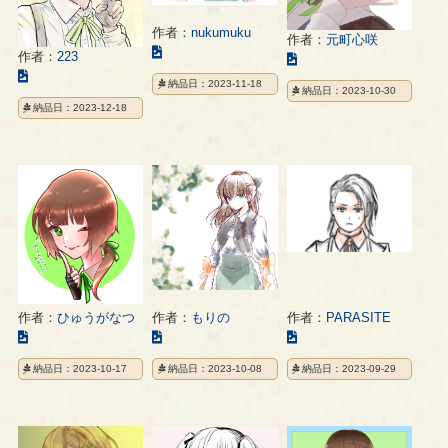
作者：
nukumuku
作者：
元町心咲
こ
作者：
223
こ
の
こ
の
納品日：2023-11-18
イ
納品日：2023-10-30
の
イ
納品日：2023-12-18
ラ
イ
ラ
ス
ラ
ス
ト
ス
ト
の
ト
の
ペ
の
ペ
ー
ペ
ー
ジ
ー
ジ
ジ
作者：
ひゅうがなつ
作者：
もりの
作者：
PARASITE
こ
こ
こ
の
の
の
納品日：2023-10-17
納品日：2023-10-08
納品日：2023-09-29
イ
イ
イ
ラ
ラ
ラ
ス
ス
ス
ト
ト
ト