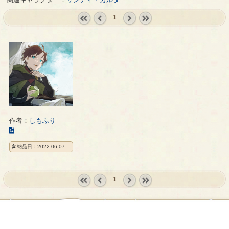
1
« first
‹
next ›
last »
prev
作者：
しもふり
こ
の
納品日：2022-06-07
イ
ラ
ス
1
ト
の
« first
‹
next ›
last »
ペ
prev
ー
ジ