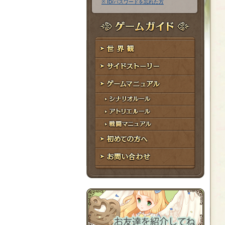
※ ID/パスワードを忘れた方
ア
ワ
ド
ー
レ
ド
ゲームガイド
ス
世界観
サイドストーリー
ゲームマニュアル
シナリオルール
アトリエルール
戦闘マニュアル
初めての方へ
お問い合わせ