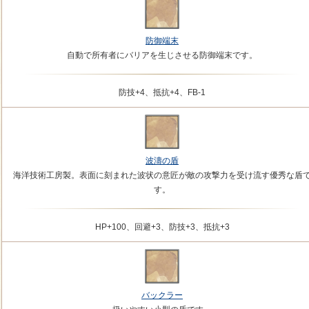
防御端末
自動で所有者にバリアを生じさせる防御端末です。
防技+4、抵抗+4、FB-1
波濤の盾
海洋技術工房製。表面に刻まれた波状の意匠が敵の攻撃力を受け流す優秀な盾
す。
HP+100、回避+3、防技+3、抵抗+3
バックラー