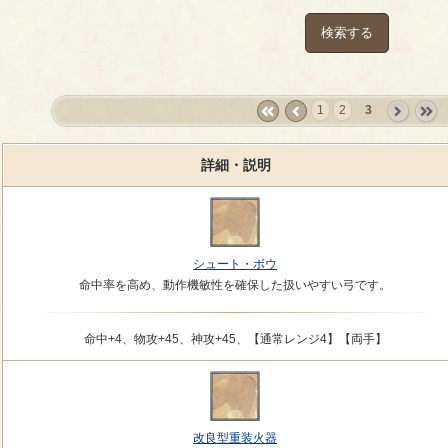
検索する
1
2
3
«
‹
next
last
first
prev
›
»
詳細・説明
シュート・ボウ
命中率を高め、動作機敏性を確保した扱いやすい弓です。
命中+4、物攻+45、神攻+45、【通常レンジ4】【両手】
改良型重装火器