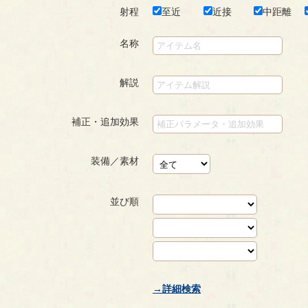
射程
至近
近接
中距離
名称
解説
補正・追加効果
装備／素材
並び順
→詳細検索