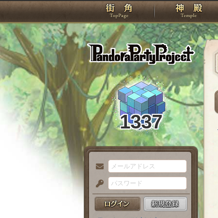
TOP
Pando
1337
メ
ー
パ
ル
ス