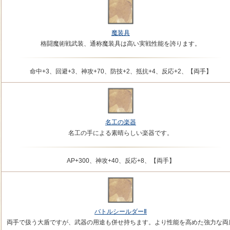
魔装具
格闘魔術戦武装、通称魔装具は高い実戦性能を誇ります。
命中+3、回避+3、神攻+70、防技+2、抵抗+4、反応+2、【両手】
名工の楽器
名工の手による素晴らしい楽器です。
AP+300、神攻+40、反応+8、【両手】
バトルシールダーⅡ
両手で扱う大盾ですが、武器の用途も併せ持ちます。より性能を高めた強力な両