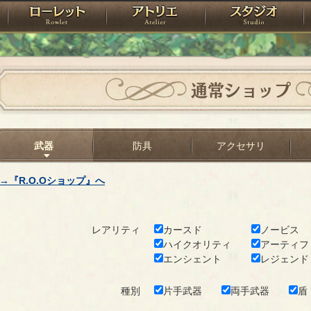
神殿
ローレット
アトリエ
raPartyProject
通常ショップ
武器
防具
アクセサリ
→『R.O.Oショップ』へ
レアリティ
カースド
ノービス
ハイクオリティ
アーティフ
エンシェント
レジェンド
種別
片手武器
両手武器
盾