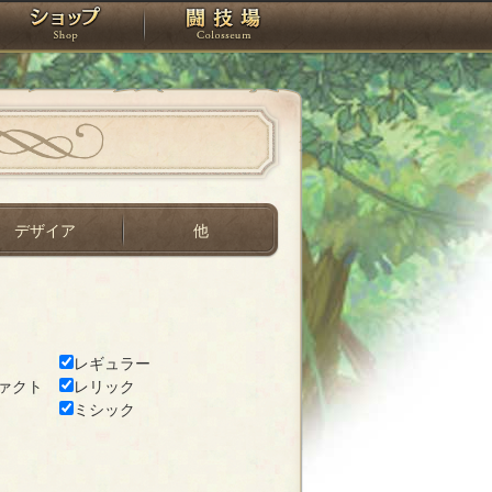
スタジオ
ショップ
闘技場
デザイア
他
レギュラー
ァクト
レリック
ミシック