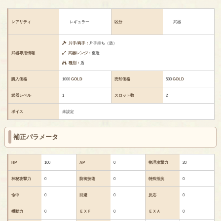
レアリティ
レギュラー
区分
武器
片手/両手：
片手持ち（盾）
武器専用情報
武器レンジ：
至近
種別：
盾
購入価格
1000
GOLD
売却価格
500
GOLD
武器レベル
1
スロット数
2
ボイス
未設定
補正パラメータ
HP
100
AP
0
物理攻撃力
20
神秘攻撃力
0
防御技術
0
特殊抵抗
0
命中
0
回避
0
反応
0
機動力
0
ＥＸＦ
0
ＥＸＡ
0