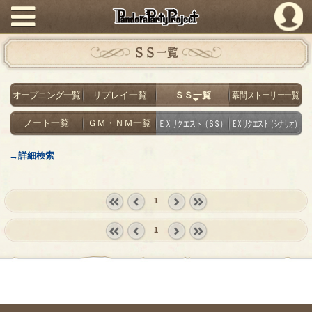
PandoraPartyProject
ＳＳ一覧
オープニング一覧
リプレイ一覧
ＳＳ一覧
幕間ストーリー一覧
ノート一覧
ＧＭ・ＮＭ一覧
ＥＸリクエスト（ＳＳ）
ＥＸリクエスト（シナリオ）
→詳細検索
1
« first
‹
next ›
last »
1
prev
« first
‹
next ›
last »
prev