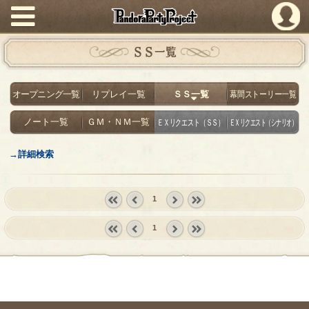
PandoraPartyProject
ＳＳ一覧
オープニング一覧
リプレイ一覧
ＳＳ一覧
幕間ストーリー一覧
ノート一覧
ＧＭ・ＮＭ一覧
ＥＸリクエスト（ＳＳ）
ＥＸリクエスト（シナリオ）
→詳細検索
1
« first
‹
next ›
last »
1
prev
« first
‹
next ›
last »
prev