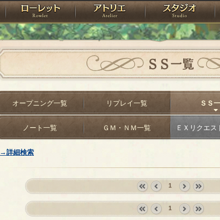
神殿
ローレット
アトリエ
raPartyProject
ＳＳ一覧
オープニング一覧
リプレイ一覧
ＳＳ
ノート一覧
ＧＭ・ＮＭ一覧
ＥＸリクエス
→詳細検索
1
«
‹
next
last
first
prev
›
»
1
«
‹
next
last