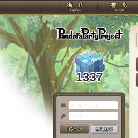
TOP
Pando
1337
メ
ー
パ
ル
ス