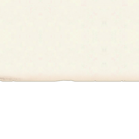
first
prev
›
»