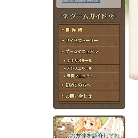
※ ID/パスワードを忘れた方
ア
ワ
ド
ー
レ
ド
ゲームガイド
ス
世界観
サイドストーリー
ゲームマニュアル
シナリオルール
アトリエルール
戦闘マニュアル
初めての方へ
お問い合わせ