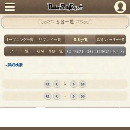
PandoraPartyProject
ＳＳ一覧
オープニング一覧
リプレイ一覧
ＳＳ一覧
幕間ストーリー一覧
ノート一覧
ＧＭ・ＮＭ一覧
ＥＸリクエスト（ＳＳ）
ＥＸリクエスト（シナリオ）
→詳細検索
1
« first
‹
next ›
last »
1
prev
« first
‹
next ›
last »
prev