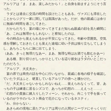
アルリアは「ま、まあ、楽しみだから！」と自身を励ますようにそう言
った。
ラダとは過去に交流の時間を設けたこともある。ヴァズにも滞在した
ことからジグリ一家に関しては面識があった。だが、他の親戚には余り
に無縁の時間を過ごしてきた。
だからだろう、宴の場にやってきてまだ知らぬ親戚の顔を見た瞬間に
「あ、これは無理かもしれない」と察知したのは。
今の時点から覚えられるかが不安になってきた。年齢や雰囲気、空気
感を理解しておきたくとも覚えた途端に幼い子供は独り立ちしてしまう
し、あちらこちらに旅に出てしまう。
（ああ、きっと無理だなあー。まあ、無理な時はお酒でも飲むかあー）
●
●
●
●
●
●
ある種、割り切りがしっかりとしている辺り彼女は
ラ
ダ
の
い
と
こ
だっ
たのだろう。
「アルリア、大丈夫か」
宴の席では商売の話を中心に行いながら、親戚に各地の様子を確認し
ていたラダはふと、硬直しているアルリアの傍へと腰かけた。
「だ、大丈夫じゃないかもしれないねえ……覚えられなくって。皆、あ
っちの子は練達に居るシズコで、あっちが幻想の……ええっと……」
「幻想の小貴族に婿入りしたフィーン。それから、向こうで手を振って
いるのがラサのパレスト商会で厄介になっているネスティ」
「わ、分からない」
あきらめの境地に居たアルリアは周りの人間がニーヴァにそっくりだ