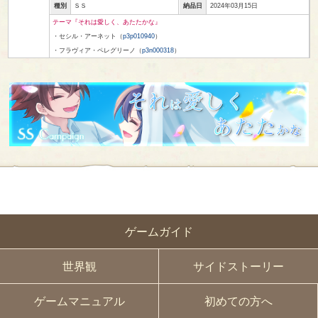
種別
ＳＳ
納品日
2024年03月15日
テーマ『それは愛しく、あたたかな』
・セシル・アーネット（
p3p010940
）
・フラヴィア・ペレグリーノ（
p3n000318
）
ゲームガイド
世界観
サイドストーリー
ゲームマニュアル
初めての方へ