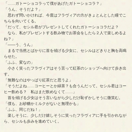
「……ガトーショコラって僕があげたガトーショコラ？」
「うん、そうだよ？」
思わず問いかければ、今度はフラヴィアの方がきょとんとした瞳でこ
ちらを向いてくる。
「だって、セシル君がプレゼントしてくれたガトーショコラだよ？
なら、私がプレゼントする飲み物でお茶会をしたら２人で楽しめるよ
ね？」
「――う、うん」
まるで当然とばかりに首を傾げる少女に、セシルはどきりと胸を高鳴
らせた。
「ふふ、変なの」
小さく笑ったフラヴィアはそう言って紅茶のショップへ向けて歩き出
す。
「無難なのはやっぱり紅茶だと思うよ」
「そうだよね……コーヒーとか緑茶？も合うんだって。セシル君はコー
ヒー飲める？ 私はまだ飲めなくて……」
首を傾げる少女はそう言いながら少しだけ恥ずかしそうに微笑む。
「僕も、お砂糖かミルクがないと無理かも」
「ふふ、同じだね！」
楽しそうに、少しだけ嬉しそうに笑ったフラヴィアに手を引かれなが
ら、セシルも歩みを進めていく。