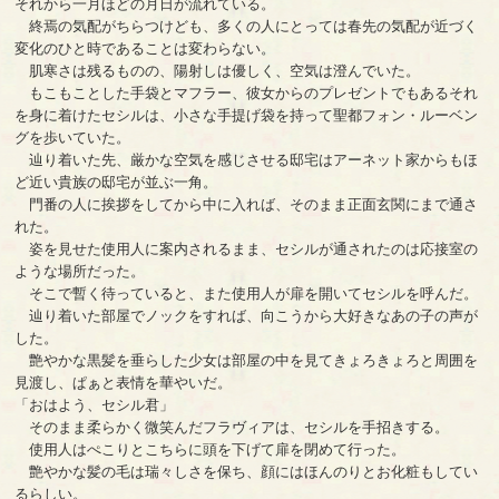
それから一月ほどの月日が流れている。
終焉の気配がちらつけども、多くの人にとっては春先の気配が近づく
変化のひと時であることは変わらない。
肌寒さは残るものの、陽射しは優しく、空気は澄んでいた。
もこもことした手袋とマフラー、彼女からのプレゼントでもあるそれ
を身に着けたセシルは、小さな手提げ袋を持って聖都フォン・ルーベン
グを歩いていた。
辿り着いた先、厳かな空気を感じさせる邸宅はアーネット家からもほ
ど近い貴族の邸宅が並ぶ一角。
門番の人に挨拶をしてから中に入れば、そのまま正面玄関にまで通さ
れた。
姿を見せた使用人に案内されるまま、セシルが通されたのは応接室の
ような場所だった。
そこで暫く待っていると、また使用人が扉を開いてセシルを呼んだ。
辿り着いた部屋でノックをすれば、向こうから大好きなあの子の声が
した。
艶やかな黒髪を垂らした少女は部屋の中を見てきょろきょろと周囲を
見渡し、ぱぁと表情を華やいだ。
「おはよう、セシル君」
そのまま柔らかく微笑んだフラヴィアは、セシルを手招きする。
使用人はぺこりとこちらに頭を下げて扉を閉めて行った。
艶やかな髪の毛は瑞々しさを保ち、顔にはほんのりとお化粧もしてい
るらしい。