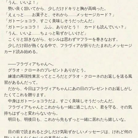
「うん、いいよ！」
勢い良く頷いてから、少しだけドキリと胸が高鳴った。
「えぇっと……お菓子と、それから……メッセージカード？」
「ガトーショコラ、すごく美味しそうだったんだ」
「ガトーショコラ！ ふふ、ありがとう！ カードも読んでいい？」
「うん、いいよ……ちょっと恥ずかしいけど」
こくりと頷きながら、セシルは思わずマフラーを巻きなおす。
少しだけ顔が熱くなる中で、フラヴィアが折りたたまれたメッセージ
カード読み始める。
――フラヴィアちゃんへ。
グラオ・クローネのプレゼントありがとう。
練達の再現性東京ってところだとグラオ・クローネのお返しを送る風
習があるんだって。
だから、今日はフラヴィアちゃんにあの日のプレゼントのお返しがし
たくてこれを贈ります。
中身はガトーショコラだよ。すごく美味しそうだったんだ。
フラヴィアちゃんとこれからも一緒に過ごしたい、君を守る、その気
持ちはずっと変わらないから。
明日も、明後日も、これから先もずっと一緒に居れたら嬉しいな。
目の前で読まれると少しだけ気恥ずかしいメッセージは、けれど何の
疑いようもなくセシルの本音だった。