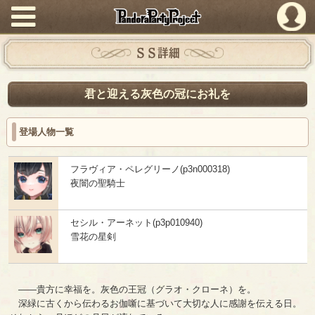
PandoraPartyProject
ＳＳ詳細
君と迎える灰色の冠にお礼を
登場人物一覧
フラヴィア・ペレグリーノ(p3n000318)
夜闇の聖騎士
セシル・アーネット(p3p010940)
雪花の星剣
――貴方に幸福を。灰色の王冠（グラオ・クローネ）を。
深緑に古くから伝わるお伽噺に基づいて大切な人に感謝を伝える日。