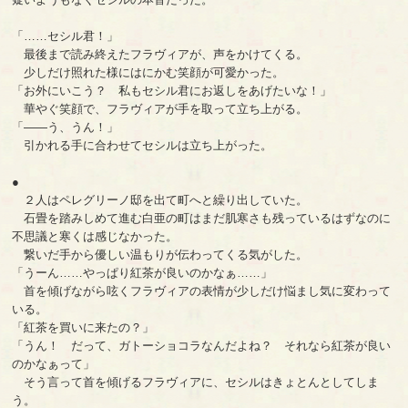
「……セシル君！」
最後まで読み終えたフラヴィアが、声をかけてくる。
少しだけ照れた様にはにかむ笑顔が可愛かった。
「お外にいこう？ 私もセシル君にお返しをあげたいな！」
華やぐ笑顔で、フラヴィアが手を取って立ち上がる。
「――う、うん！」
引かれる手に合わせてセシルは立ち上がった。
●
２人はペレグリーノ邸を出て町へと繰り出していた。
石畳を踏みしめて進む白亜の町はまだ肌寒さも残っているはずなのに
不思議と寒くは感じなかった。
繋いだ手から優しい温もりが伝わってくる気がした。
「うーん……やっぱり紅茶が良いのかなぁ……」
首を傾げながら呟くフラヴィアの表情が少しだけ悩まし気に変わって
いる。
「紅茶を買いに来たの？」
「うん！ だって、ガトーショコラなんだよね？ それなら紅茶が良い
のかなぁって」
そう言って首を傾げるフラヴィアに、セシルはきょとんとしてしま
う。