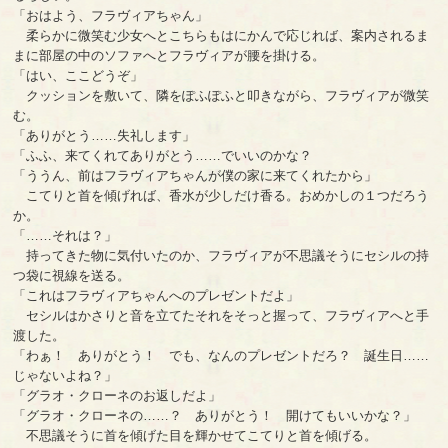
「おはよう、フラヴィアちゃん」
柔らかに微笑む少女へとこちらもはにかんで応じれば、案内されるま
まに部屋の中のソファへとフラヴィアが腰を掛ける。
「はい、ここどうぞ」
クッションを敷いて、隣をぽふぽふと叩きながら、フラヴィアが微笑
む。
「ありがとう……失礼します」
「ふふ、来てくれてありがとう……でいいのかな？
「ううん、前はフラヴィアちゃんが僕の家に来てくれたから」
こてりと首を傾げれば、香水が少しだけ香る。おめかしの１つだろう
か。
「……それは？」
持ってきた物に気付いたのか、フラヴィアが不思議そうにセシルの持
つ袋に視線を送る。
「これはフラヴィアちゃんへのプレゼントだよ」
セシルはかさりと音を立てたそれをそっと握って、フラヴィアへと手
渡した。
「わぁ！ ありがとう！ でも、なんのプレゼントだろ？ 誕生日……
じゃないよね？」
「グラオ・クローネのお返しだよ」
「グラオ・クローネの……？ ありがとう！ 開けてもいいかな？」
不思議そうに首を傾げた目を輝かせてこてりと首を傾げる。