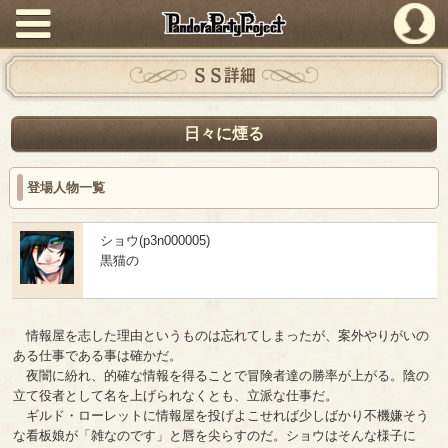
PandoraPartyProject
ＳＳ詳細
日々に煙る
登場人物一覧
ショウ(p3n000005)
黒猫の
情報屋を志した理由というものは忘れてしまったが、案外やりがいの
ある仕事である事は確かだ。
夜闇に紛れ、的確な情報を得ることで冒険者達の勝率が上がる。陰の
立て役者として名を上げられなくとも、立派な仕事だ。
ギルド・ローレットに情報屋を投げよこせれば少しばかり不機嫌そう
な看板娘が「雑なのです」と唇を尖らすのだ。ショウはそんな様子に