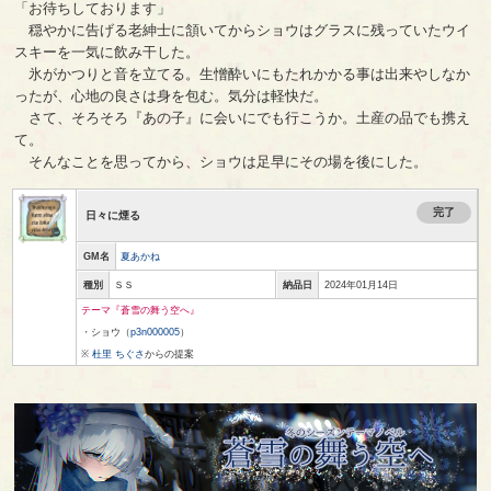
「お待ちしております」
穏やかに告げる老紳士に頷いてからショウはグラスに残っていたウイ
スキーを一気に飲み干した。
氷がかつりと音を立てる。生憎酔いにもたれかかる事は出来やしなか
ったが、心地の良さは身を包む。気分は軽快だ。
さて、そろそろ『あの子』に会いにでも行こうか。土産の品でも携え
て。
そんなことを思ってから、ショウは足早にその場を後にした。
完了
日々に煙る
GM名
夏あかね
種別
ＳＳ
納品日
2024年01月14日
テーマ『蒼雪の舞う空へ』
・ショウ（
p3n000005
）
※
杜里 ちぐさ
からの提案