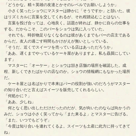
「どうかな。精々英雄の友達とかそのレベルでお願いしようか」
小さく笑ったショウにマスターは静かに「そうですか」と頷いた。彼
はリズミカルに言葉を交してくれるが、それ程踏込むことはない。
言葉を投げ合っては、心地良く。話題が終れば、静かに自らの仕事を
する。だからこそ、このバーをショウは気に入っていた。
それでも、時折物足りなくなるのは彼があくまでもバーの店主である
からだ。友人の過ごす時間もかけがえが無いとしっている。
「そうだ、近くでスイーツを売っている店はあっただろうか」
「ああ、遅くまでやっているケーキ屋がありますよ。私も贔屓にしてい
ます」
マスターに「オーケー」とショウは頷き店舗の場所を確認した。成
程、新しくできたばかりの店なのか。ショウの情報網にもなかった場所
だ。
ケーキ屋とは名ばかりで本来はバーの役割が強いのだろうがマスター
の知り合いだと言えばスイーツを販売してくれるらしい。
「何処かに？」
「ああ、少しね」
何となく思い出しただけだったのだが、気が向いたのならば向かうの
みだ。ショウは小さく笑ってから「また来るよ」とマスターに告げる。
「また、いつでもどうぞ」
「今度は知り合いを連れてくるよ。スイーツも土産に此方に持ってきて
ね」