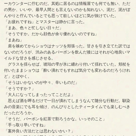
ーカウンターに佇むのだ。其処に居るのは情報屋でも何でも無い、ただ
の男か、いいや、最早人間とも言えないのかも知れない。泥だ。泥がぼ
んやりと佇んでいるとでも思って欲しいほどに気が抜けていた。
「お疲れですね」とマスターは静かに言った。
「まあ、色々と忙しない日々だ」
「そうですか。だから顔色が余り優れないのですね」
「まあね」
肩を竦めてからショウはナッツを頬張った。甘さを引き立てた訳では
ないのだろうが、渋みのあるバーボンを飲んだ後にはそれが心地良いマ
イルドな甘さを感じさせる。
グラスを揺らせば、琥珀の雫が氷に纏わり付いて揺れていた。頬杖を
付いたままショウは「酔い潰れでもすれば気分でも変わるのだろうけれ
ど」とぼやく。
「そうはいかないのが中々、辛いものだ」
「そうですか？」
「大人になってしまったってことだよ」
思えば酒を呷るだけで一日が潰れてしまうなんて随分な行動だ。馴染
みの音楽にでも耳を傾け、のんびりとしたティータイムでも楽しむべき
だっただろうか。
「そうだ、バーボンを紅茶で割ろうかな。いっそのこと」
「手っ取り早いですね」
「案外良い方法だとは思わないかい？」