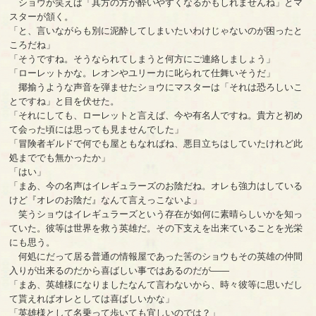
ショウが笑えば「其方の方が酔いやすくなるかもしれませんね」とマ
スターが頷く。
「と、言いながらも別に泥酔してしまいたいわけじゃないのが困ったと
ころだね」
「そうですね。そうなられてしまうと何方にご連絡しましょう」
「ローレットかな。レオンやユリーカに叱られて仕舞いそうだ」
揶揄うような声音を弾ませたショウにマスターは「それは恐ろしいこ
とですね」と目を伏せた。
「それにしても、ローレットと言えば、今や有名人ですね。貴方と初め
て会った頃には思っても見ませんでした」
「冒険者ギルドで何でも屋ともなればね、悪目立ちはしていたけれど此
処まででも無かったか」
「はい」
「まあ、今の名声はイレギュラーズのお陰だね。オレも強力はしている
けど『オレのお陰だ』なんて言えっこないよ」
笑うショウはイレギュラーズという存在が如何に素晴らしいかを知っ
ていた。彼等は世界を救う英雄だ。その下支えを出来ていることを光栄
にも思う。
何処にだって居る普通の情報屋であった筈のショウもその英雄の仲間
入りが出来るのだから喜ばしい事ではあるのだが――
「まあ、英雄様になりましたなんて言わないから、時々彼等に思いだし
て貰えればオレとしては喜ばしいかな」
「英雄様として名乗って歩いても宜しいのでは？」