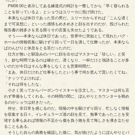
PM08:00と表示してある練達式の時計を一瞥してから「早く寝られる
ことを祈っているよ」とショウはユリーカに投げ掛けた。
本来ならば休日であった筈の男だ。ユリーカからすれば「こんな遅く
まで可哀想に」といった感情もめきめきと顔を出すのだが、投げられた
報告書の雑多さを見る限りその言葉も失せたようである。
そう――本来ならば休日であった。世界中に突如として現れたバグ・
ホールの情報収集に駆けずり回って一日を潰して仕舞ったが、本来なら
ばのんびりと休息をとる筈だったのだ。
仕方が無いと馴染みのバーに顔を出せばマスターは「珍しい」と笑
う。妙な時間であるのは確かだ。遅くなり、一杯だけと強請ることが多
いのだが今日はそんな事をしなくとも営業時間だ。
「まあ、休日だけれど仕事をしたという事で何か恵んで貰いたくてね」
「ナッツでよければ」
「それは得をしたな」
小さく笑ってからバーボンウイスキーを注文した。マスターは何も言
わず準備をしてくれる。その時間の間に、ぼんやりとカウンターを眺め
るのがショウは好きだった。
何せ、非日常を感じるのだ。喧噪の中を駆けずり回り、忙しなく情報
を収集する日々。イレギュラーズ達の顔を見て、無事であったことを安
堵する事もあれば情報の不足から傷を負う物を見て悔しさを沸き立たせ
ることもある。
そうした自らの責務を確認した後に、気が抜けたようにぼんやりとバ