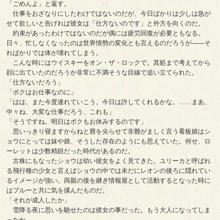
「ごめんよ」と返す。
仕事をおざなりにしたわけではないのだが、今日ばかりは少しは急が
せて欲しいと告げれば彼女は「仕方ないのです」と外方を向くのだ。
約束があったわけではないのだが偶には疲労回復が必要ともなる。
日々、忙しなくなったのは世界情勢の変化とも言えるのだろうが――そ
ればかりでは体が壊れてしまう。
こんな時にはウイスキーをオン・ザ・ロックで。其処まで考えてから
顔に出ていたのだろうか非常に不満そうな目線で追い立てられた。
「仕方ないだろう」
「ボクはお仕事なのに」
「はは、また今度連れていこう。今日は許してくれるかな。……まあ、
中々ね、大変な仕事だろう、これも」
「そうですね。明日はボクもお休みするのです」
思いっきり寝ますからねと唇を尖らせて非難がましく言う看板娘はシ
ョウにとっては妹や娘、そうした存在のようにも思えていた。何せ、ロ
ーレットは少数精鋭だった時代があるのだ。
古株にもなったショウは幼い彼女をよく見てきた。ユリーカと呼ばれ
る飛行種の少女と言えばショウの中では未だにレオンの後ろに隠れてい
るイメージが強い。両親の後を継ぎ情報屋として活動するとなった時に
はプルーと共に気を揉んだものだ。
「それが成人したか」
雪降る夜に思いを馳せたのは彼女の事だった。もう大人になってしま
ったか。